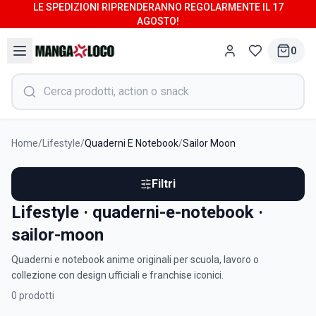
LE SPEDIZIONI RIPRENDERANNO REGOLARMENTE IL 17
AGOSTO!
0
Home
/
Lifestyle
/
Quaderni E Notebook
/
Sailor Moon
Filtri
Lifestyle · quaderni-e-notebook ·
sailor-moon
Quaderni e notebook anime originali per scuola, lavoro o
collezione con design ufficiali e franchise iconici.
0
prodotti