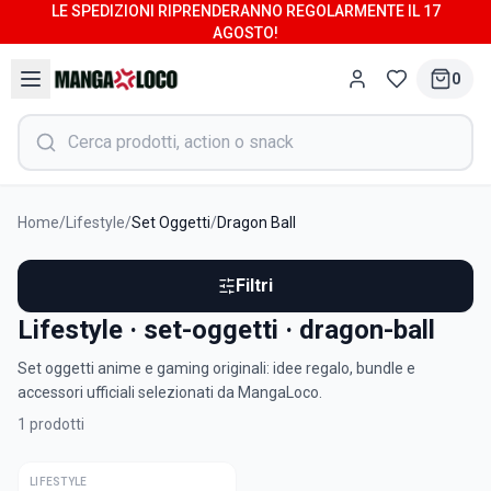
LE SPEDIZIONI RIPRENDERANNO REGOLARMENTE IL 17
AGOSTO!
0
Home
/
Lifestyle
/
Set Oggetti
/
Dragon Ball
Filtri
Lifestyle · set-oggetti · dragon-ball
Set oggetti anime e gaming originali: idee regalo, bundle e
accessori ufficiali selezionati da MangaLoco.
1
prodotti
LIFESTYLE