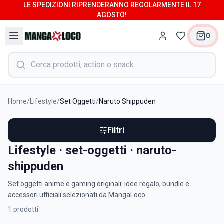
LE SPEDIZIONI RIPRENDERANNO REGOLARMENTE IL 17
AGOSTO!
0
Home
/
Lifestyle
/
Set Oggetti
/
Naruto Shippuden
Filtri
Lifestyle · set-oggetti · naruto-
shippuden
Set oggetti anime e gaming originali: idee regalo, bundle e
accessori ufficiali selezionati da MangaLoco.
1
prodotti