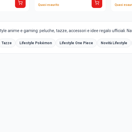
Quasi esaurito
Quasi esaur
yle anime e gaming: peluche, tazze, accessori e idee regalo ufficiali. Navi
Tazze
Lifestyle Pokémon
Lifestyle One Piece
Novità Lifestyle