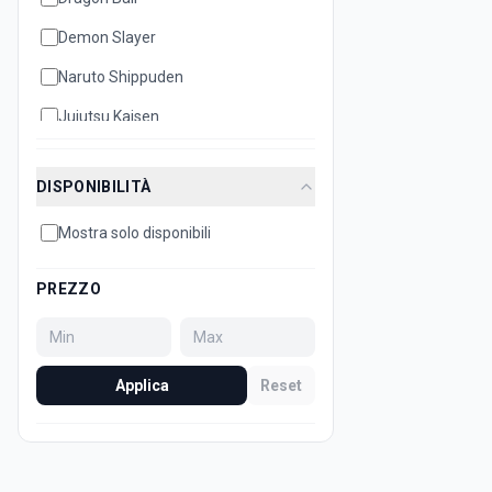
Demon Slayer
Naruto Shippuden
Jujutsu Kaisen
Disney
DISPONIBILITÀ
Hello Kitty
Mostra solo disponibili
Bleach
Attack on Titan
PREZZO
Dan Da Dan
Minecraft
Applica
Reset
Sonic
Super Mario
Death Note