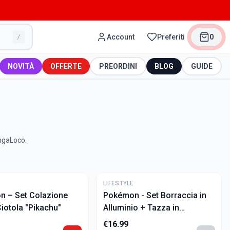
Account
Preferiti
0
/
NOVITÀ
OFFERTE
PREORDINI
BLOG
GUIDE
angaLoco.
E
LIFESTYLE
 – Set Colazione
Pokémon - Set Borraccia in
iotola "Pikachu"
Alluminio + Tazza in
Ceramica
€
16.99