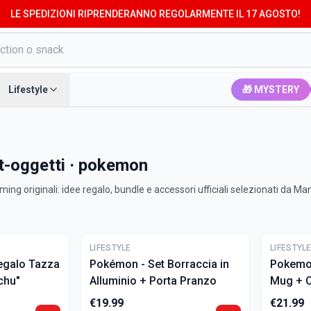
LE SPEDIZIONI RIPRENDERANNO REGOLARMENTE IL 17 AGOSTO!
Lifestyle
🎁 MYSTERY
et-oggetti · pokemon
ing originali: idee regalo, bundle e accessori ufficiali selezionati da M
ULTIME
ULTIME
LIFESTYLE
LIFESTYL
egalo Tazza
Pokémon - Set Borraccia in
Pokemon
chu"
Alluminio + Porta Pranzo
Mug + C
€
19.99
€
21.99