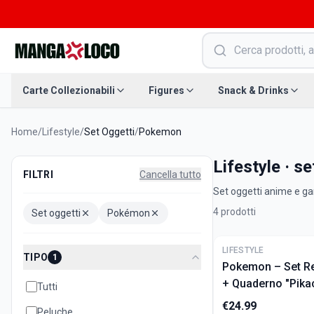
Carte Collezionabili
Figures
Snack & Drinks
Home
/
Lifestyle
/
Set Oggetti
/
Pokemon
Lifestyle · s
FILTRI
Cancella tutto
Set oggetti anime e gam
4
prodotti
Set oggetti
Pokémon
ULTIME
LIFESTYLE
TIPO
1
Pokemon – Set R
+ Quaderno "Pika
Tutti
€
24.99
Peluche