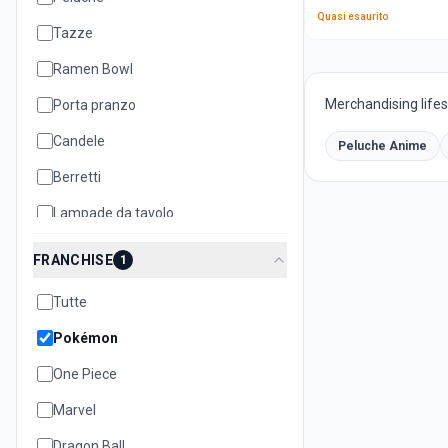
Quasi esaurito
Tazze
Ramen Bowl
Merchandising lifest
Porta pranzo
Candele
Peluche Anime
Berretti
Lampade da tavolo
Cuscini
FRANCHISE
1
Teiere
Tutte
Biscottiere
Pokémon
Set oggetti
One Piece
Quaderni e notebook
Marvel
Dragon Ball