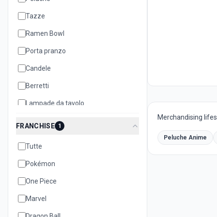
Tazze
Ramen Bowl
Porta pranzo
Candele
Berretti
Lampade da tavolo
Merchandising lifest
Cuscini
FRANCHISE
1
Teiere
Peluche Anime
Tutte
Biscottiere
Pokémon
Set oggetti
One Piece
Quaderni e notebook
Marvel
Dragon Ball