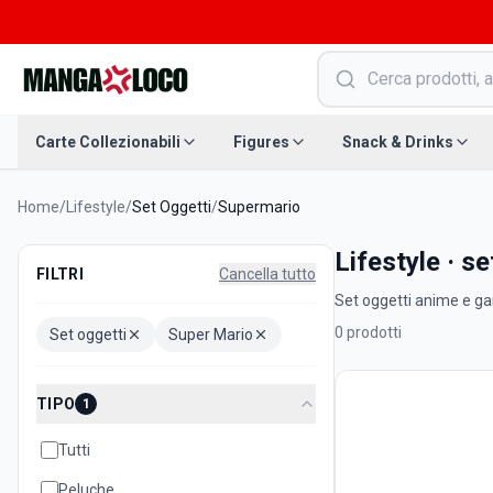
Carte Collezionabili
Figures
Snack & Drinks
Home
/
Lifestyle
/
Set Oggetti
/
Supermario
Lifestyle · s
FILTRI
Cancella tutto
Set oggetti anime e gam
0
prodotti
Set oggetti
Super Mario
TIPO
1
Tutti
Peluche