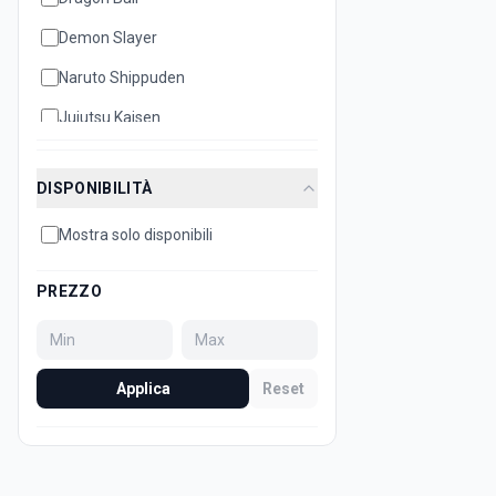
Demon Slayer
Naruto Shippuden
Jujutsu Kaisen
Disney
DISPONIBILITÀ
Hello Kitty
Mostra solo disponibili
Bleach
Attack on Titan
PREZZO
Dan Da Dan
Minecraft
Applica
Reset
Sonic
Super Mario
Death Note