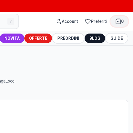
Account
Preferiti
0
/
NOVITÀ
OFFERTE
PREORDINI
BLOG
GUIDE
angaLoco.