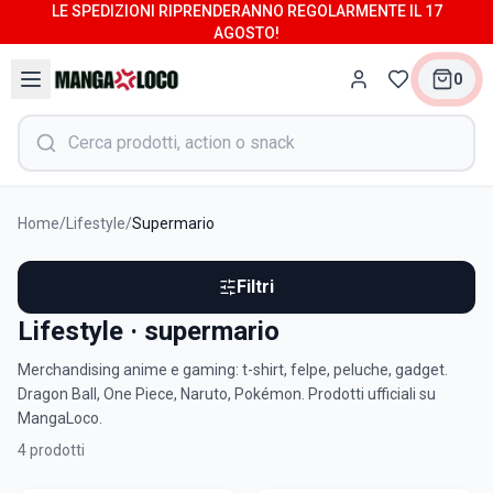
LE SPEDIZIONI RIPRENDERANNO REGOLARMENTE IL 17
AGOSTO!
0
Home
/
Lifestyle
/
Supermario
Filtri
Lifestyle · supermario
Merchandising anime e gaming: t-shirt, felpe, peluche, gadget.
Dragon Ball, One Piece, Naruto, Pokémon. Prodotti ufficiali su
MangaLoco.
4
prodotti