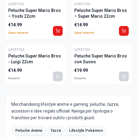
LIFESTYLE
ULTIME
LIFESTYLE
ULTIME
Peluche Super Mario Bros
Peluche Super Mario Bros
– Yoshi 22cm
– Super Mario 22cm
€
14.99
€
14.99
Quasi esaurito
Quasi esaurito
LIFESTYLE
LIFESTYLE
Peluche Super Mario Bros
Peluche Super Mario Bros
- Luigi 22cm
con Suono
€
14.99
€
19.99
Esaurito
Esaurito
Merchandising lifestyle anime e gaming: peluche, tazze,
accessori e idee regalo ufficiali. Naviga per tipologia o
franchise per trovare subito i prodotti giusti.
Peluche Anime
Tazze
Lifestyle Pokémon