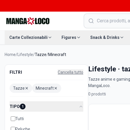
Carte Collezionabili
Figures
Snack & Drinks
Home
/
Lifestyle
/
Tazze
/
Minecraft
Lifestyle · t
FILTRI
Cancella tutto
Tazze anime e gaming or
MangaLoco.
Tazze
Minecraft
0
prodotti
TIPO
1
Tutti
Peluche