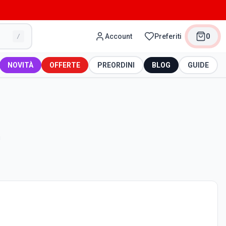
Account
Preferiti
0
/
NOVITÀ
OFFERTE
PREORDINI
BLOG
GUIDE
u