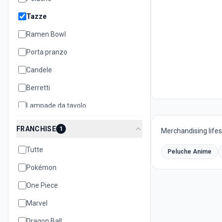
Tazze
Ramen Bowl
Porta pranzo
Candele
Berretti
Lampade da tavolo
Cuscini
FRANCHISE
1
Merchandising lifest
Teiere
Tutte
Peluche Anime
Biscottiere
Pokémon
Set oggetti
One Piece
Quaderni e notebook
Marvel
Dragon Ball