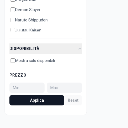
Demon Slayer
Naruto Shippuden
Jujutsu Kaisen
Disney
DISPONIBILITÀ
Hello Kitty
Mostra solo disponibili
Bleach
Attack on Titan
PREZZO
Dan Da Dan
Minecraft
Applica
Reset
Sonic
Super Mario
Death Note