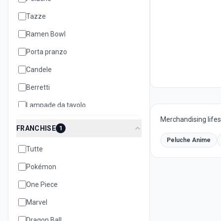
Tazze
Ramen Bowl
Porta pranzo
Candele
Berretti
Lampade da tavolo
Merchandising lifest
Cuscini
FRANCHISE
1
Teiere
Peluche Anime
Tutte
Biscottiere
Pokémon
Set oggetti
One Piece
Quaderni e notebook
Marvel
Dragon Ball