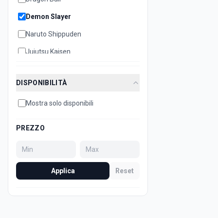
Demon Slayer
Naruto Shippuden
Jujutsu Kaisen
Disney
DISPONIBILITÀ
Hello Kitty
Mostra solo disponibili
Bleach
Attack on Titan
PREZZO
Dan Da Dan
Minecraft
Applica
Reset
Sonic
Super Mario
Death Note