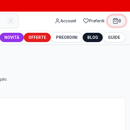
Account
Preferiti
0
/
NOVITÀ
OFFERTE
PREORDINI
BLOG
GUIDE
galo.