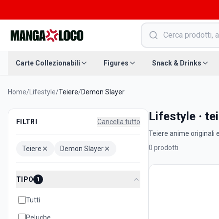
Carte Collezionabili
Figures
Snack & Drinks
Home
/
Lifestyle
/
Teiere
/
Demon Slayer
Lifestyle · t
FILTRI
Cancella tutto
Teiere anime originali e
0
prodotti
Teiere
Demon Slayer
TIPO
1
Tutti
Peluche