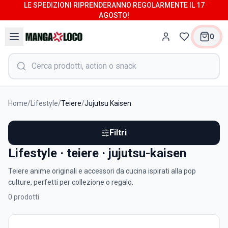
LE SPEDIZIONI RIPRENDERANNO REGOLARMENTE IL 17
AGOSTO!
0
Home
/
Lifestyle
/
Teiere
/
Jujutsu Kaisen
Filtri
Lifestyle · teiere · jujutsu-kaisen
Teiere anime originali e accessori da cucina ispirati alla pop
culture, perfetti per collezione o regalo.
0
prodotti