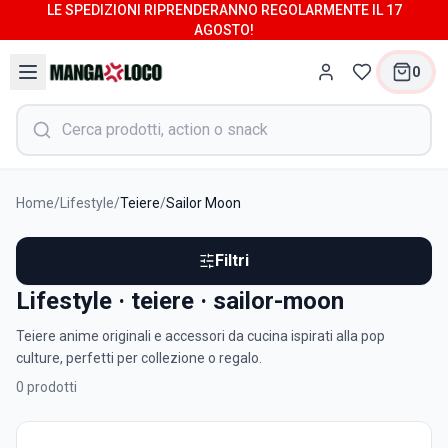
LE SPEDIZIONI RIPRENDERANNO REGOLARMENTE IL 17
AGOSTO!
0
Home
/
Lifestyle
/
Teiere
/
Sailor Moon
Filtri
Lifestyle · teiere · sailor-moon
Teiere anime originali e accessori da cucina ispirati alla pop
culture, perfetti per collezione o regalo.
0
prodotti