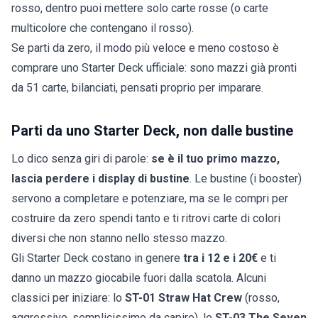
rosso, dentro puoi mettere solo carte rosse (o carte
multicolore che contengano il rosso).
Se parti da zero, il modo più veloce e meno costoso è
comprare uno
Starter Deck ufficiale
: sono mazzi già pronti
da 51 carte, bilanciati, pensati proprio per imparare.
Parti da uno Starter Deck, non dalle bustine
Lo dico senza giri di parole:
se è il tuo primo mazzo,
lascia perdere i display di bustine
. Le bustine (i booster)
servono a completare e potenziare, ma se le compri per
costruire da zero spendi tanto e ti ritrovi carte di colori
diversi che non stanno nello stesso mazzo.
Gli Starter Deck costano in genere
tra i 12 e i 20€
e ti
danno un mazzo giocabile fuori dalla scatola. Alcuni
classici per iniziare: lo
ST-01 Straw Hat Crew
(rosso,
aggressivo, semplicissimo da capire), lo
ST-03 The Seven