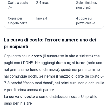
Carte a costo
2-4 max
Solo i finisher,
7+
non di più
Copie per
fino a 4
4 copie sui
singola carta
pezzi chiave
La curva di costo: l'errore numero uno dei
principianti
Ogni carta ha un
costo
(il numeretto in alto a sinistra) che
paghi con i DON!!. Ne aggiungi
due a ogni turno
(solo uno
nel primissimo turno di chi inizia), quindi nei primi turni ne
hai comunque pochi. Se riempi il mazzo di carte da costo 6-
7-8 perché "fanno tanti danni", nei primi turni non giochi nulla
e perdi prima ancora di partire.
La
curva di costo
è come distribuisci i costi. Un profilo
sano per iniziare: