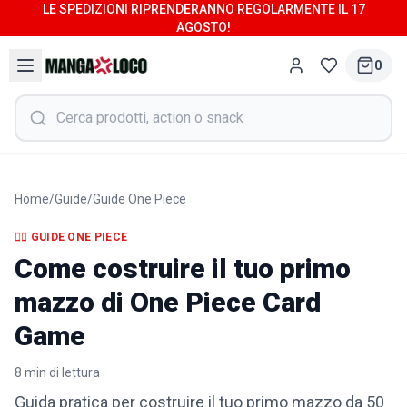
LE SPEDIZIONI RIPRENDERANNO REGOLARMENTE IL 17
AGOSTO!
0
Home
/
Guide
/
Guide One Piece
🏴‍☠️
GUIDE ONE PIECE
Come costruire il tuo primo
mazzo di One Piece Card
Game
8
min di lettura
Guida pratica per costruire il tuo primo mazzo da 50