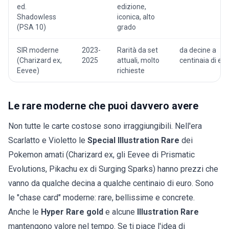
ed.
edizione,
Shadowless
iconica, alto
(PSA 10)
grado
SIR moderne
2023-
Rarità da set
da decine a
(Charizard ex,
2025
attuali, molto
centinaia di eu
Eevee)
richieste
Le rare moderne che puoi davvero avere
Non tutte le carte costose sono irraggiungibili. Nell'era
Scarlatto e Violetto le
Special Illustration Rare
dei
Pokemon amati (Charizard ex, gli Eevee di Prismatic
Evolutions, Pikachu ex di Surging Sparks) hanno prezzi che
vanno da qualche decina a qualche centinaio di euro. Sono
le "chase card" moderne: rare, bellissime e concrete.
Anche le
Hyper Rare gold
e alcune
Illustration Rare
mantengono valore nel tempo. Se ti piace l'idea di