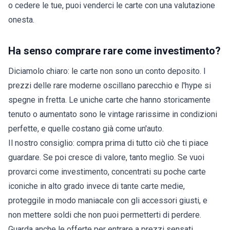
o cedere le tue, puoi
venderci le carte
con una valutazione
onesta.
Ha senso comprare rare come investimento?
Diciamolo chiaro: le carte non sono un conto deposito. I
prezzi delle rare moderne oscillano parecchio e l'hype si
spegne in fretta. Le uniche carte che hanno storicamente
tenuto o aumentato sono le vintage rarissime in condizioni
perfette, e quelle costano già come un'auto.
Il nostro consiglio: compra prima di tutto ciò che ti piace
guardare. Se poi cresce di valore, tanto meglio. Se vuoi
provarci come investimento, concentrati su poche carte
iconiche in alto grado invece di tante carte medie,
proteggile in modo maniacale con gli
accessori giusti
, e
non mettere soldi che non puoi permetterti di perdere.
Guarda anche le
offerte
per entrare a prezzi sensati.