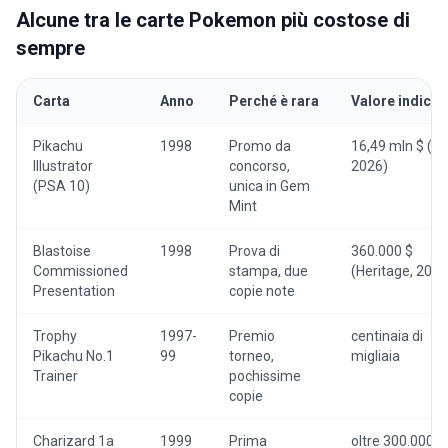
Alcune tra le carte Pokemon più costose di
sempre
Carta
Anno
Perché è rara
Valore indicat
Pikachu
1998
Promo da
16,49 mln $ (as
Illustrator
concorso,
2026)
(PSA 10)
unica in Gem
Mint
Blastoise
1998
Prova di
360.000 $
Commissioned
stampa, due
(Heritage, 2021
Presentation
copie note
Trophy
1997-
Premio
centinaia di
Pikachu No.1
99
torneo,
migliaia
Trainer
pochissime
copie
Charizard 1a
1999
Prima
oltre 300.000 $