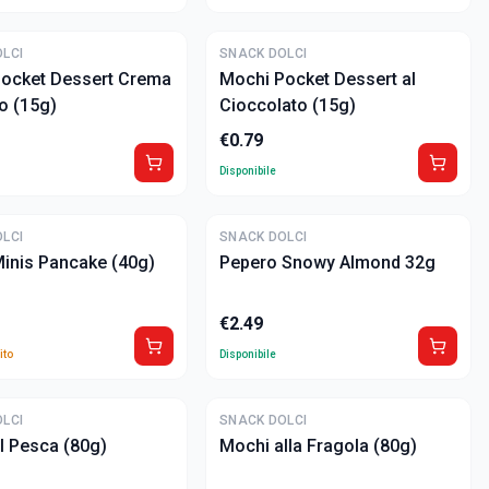
LCI
SNACK DOLCI
ocket Dessert Crema
Mochi Pocket Dessert al
o (15g)
Cioccolato (15g)
€
0.79
Disponibile
LCI
SNACK DOLCI
inis Pancake (40g)
Pepero Snowy Almond 32g
€
2.49
ito
Disponibile
ULTIME
LCI
SNACK DOLCI
l Pesca (80g)
Mochi alla Fragola (80g)