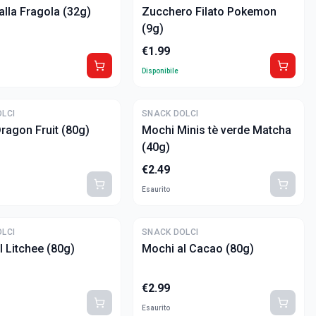
alla Fragola (32g)
Zucchero Filato Pokemon
(9g)
€
1.99
Disponibile
LCI
SNACK DOLCI
ragon Fruit (80g)
Mochi Minis tè verde Matcha
(40g)
€
2.49
Esaurito
LCI
SNACK DOLCI
l Litchee (80g)
Mochi al Cacao (80g)
€
2.99
Esaurito