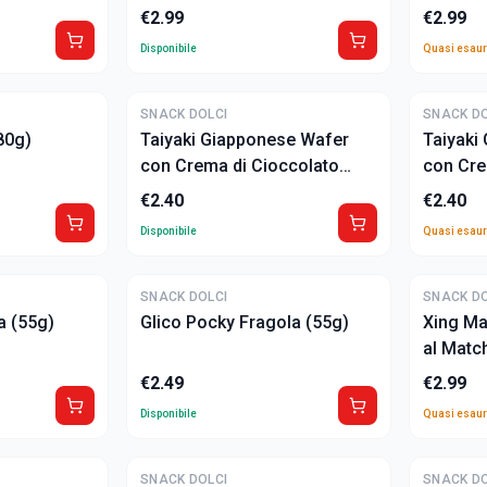
€
2.99
€
2.99
Disponibile
Quasi esaur
ULTIME
SNACK DOLCI
SNACK DO
80g)
Taiyaki Giapponese Wafer
Taiyaki
con Crema di Cioccolato
con Cre
(16,5g)
(16,5g)
€
2.40
€
2.40
Disponibile
Quasi esaur
ULTIME
SNACK DOLCI
SNACK DO
a (55g)
Glico Pocky Fragola (55g)
Xing Ma
al Matc
€
2.49
€
2.99
Disponibile
Quasi esaur
SNACK DOLCI
SNACK DO