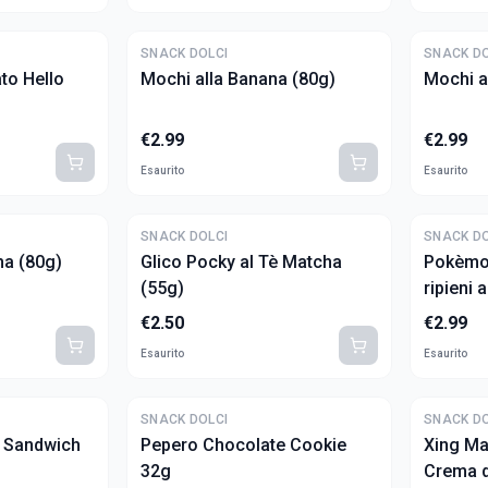
SNACK DOLCI
SNACK DO
to Hello
Mochi alla Banana (80g)
Mochi a
€
2.99
€
2.99
Esaurito
Esaurito
SNACK DOLCI
SNACK DO
ha (80g)
Glico Pocky al Tè Matcha
Pokèmo
(55g)
ripieni 
€
2.50
€
2.99
Esaurito
Esaurito
SNACK DOLCI
SNACK DO
a Sandwich
Pepero Chocolate Cookie
Xing Ma
32g
Crema d