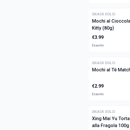
SNACK DOLCI
Mochi al Cioccola
Kitty (80g)
€
3.99
Esaurito
SNACK DOLCI
Mochi al Tè Matc
€
2.99
Esaurito
SNACK DOLCI
Xing Mai Yu Tort
alla Fragola 100g