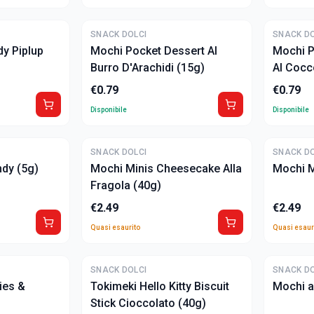
SNACK DOLCI
SNACK DO
y Piplup
Mochi Pocket Dessert Al
Mochi P
Burro D'Arachidi (15g)
Al Cocc
€
0.79
€
0.79
Disponibile
Disponibile
ULTIME
ULTIME
SNACK DOLCI
SNACK DO
dy (5g)
Mochi Minis Cheesecake Alla
Mochi M
Fragola (40g)
€
2.49
€
2.49
Quasi esaurito
Quasi esaur
ULTIME
SNACK DOLCI
SNACK DO
ies &
Tokimeki Hello Kitty Biscuit
Mochi a
Stick Cioccolato (40g)