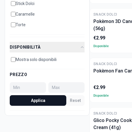
Stick Dolci
Caramelle
SNACK DOLCI
Pokèmon 3D Cand
Torte
(56g)
€
2.99
Disponibile
DISPONIBILITÀ
Mostra solo disponibili
SNACK DOLCI
Pokèmon Fan Can
PREZZO
€
2.99
Disponibile
Applica
Reset
ULTIME
SNACK DOLCI
Glico Pocky Cook
Cream (41g)