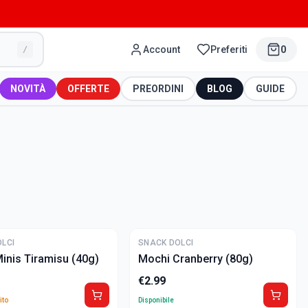
Account
Preferiti
0
/
NOVITÀ
OFFERTE
PREORDINI
BLOG
GUIDE
LCI
SNACK DOLCI
inis Tiramisu (40g)
Mochi Cranberry (80g)
€
2.99
ito
Disponibile