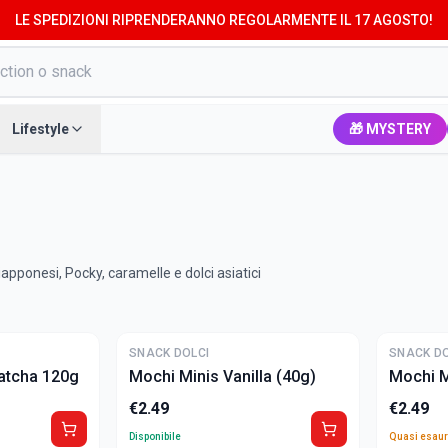
LE SPEDIZIONI RIPRENDERANNO REGOLARMENTE IL 17 AGOSTO!
Lifestyle
🎁 MYSTERY
giapponesi, Pocky, caramelle e dolci asiatici
ULTIME
SNACK DOLCI
SNACK DO
atcha 120g
Mochi Minis Vanilla (40g)
Mochi M
€
2.49
€
2.49
Disponibile
Quasi esaur