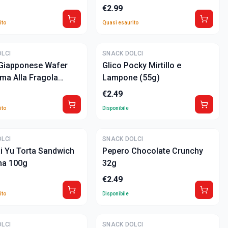
€
2.99
ito
Quasi esaurito
LCI
SNACK DOLCI
 Giapponese Wafer
Glico Pocky Mirtillo e
ma Alla Fragola
Lampone (55g)
€
2.49
ito
Disponibile
LCI
SNACK DOLCI
i Yu Torta Sandwich
Pepero Chocolate Crunchy
ha 100g
32g
€
2.49
ito
Disponibile
LCI
SNACK DOLCI