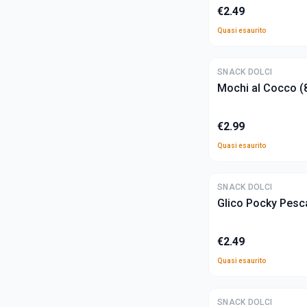
€
2.49
Quasi esaurito
ULTIME
SNACK DOLCI
Mochi al Cocco (
€
2.99
Quasi esaurito
ULTIME
SNACK DOLCI
Glico Pocky Pesc
€
2.49
Quasi esaurito
SNACK DOLCI