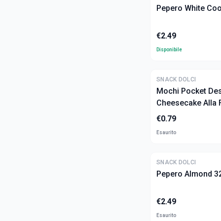
Pepero White Coo
€
2.49
Disponibile
SNACK DOLCI
Mochi Pocket Des
Cheesecake Alla 
(15g)
€
0.79
Esaurito
SNACK DOLCI
Pepero Almond 3
€
2.49
Esaurito