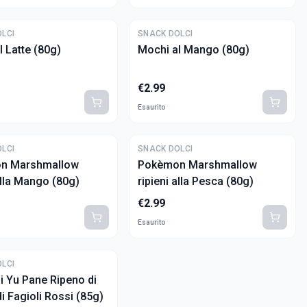
LCI
SNACK DOLCI
l Latte (80g)
Mochi al Mango (80g)
€
2.99
Esaurito
LCI
SNACK DOLCI
n Marshmallow
Pokèmon Marshmallow
alla Mango (80g)
ripieni alla Pesca (80g)
€
2.99
Esaurito
LCI
i Yu Pane Ripeno di
i Fagioli Rossi (85g)