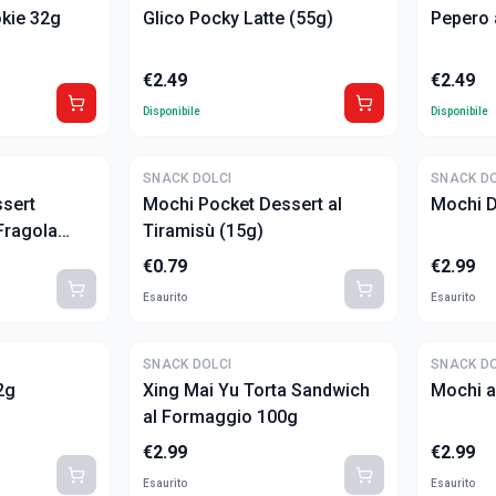
kie 32g
Glico Pocky Latte (55g)
Pepero 
€
2.49
€
2.49
Disponibile
Disponibile
SNACK DOLCI
SNACK DO
sert
Mochi Pocket Dessert al
Mochi D
Fragola
Tiramisù (15g)
€
0.79
€
2.99
Esaurito
Esaurito
SNACK DOLCI
SNACK DO
2g
Xing Mai Yu Torta Sandwich
Mochi a
al Formaggio 100g
€
2.99
€
2.99
Esaurito
Esaurito