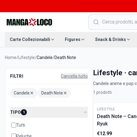
Carte Collezionabili
Figures
Snack & Drinks
Home
/
Lifestyle
/
Candele
/
Death Note
Lifestyle · c
FILTRI
Cancella tutto
Candele anime e pop cul
1
prodotti
Candele
Death Note
ULTIME
LIFESTYLE
TIPO
1
Death Note – Can
Ryuk
Tutti
€
12.99
Peluche