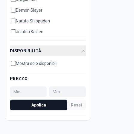
Demon Slayer
Naruto Shippuden
Jujutsu Kaisen
Disney
DISPONIBILITÀ
Hello Kitty
Mostra solo disponibili
Bleach
Attack on Titan
PREZZO
Dan Da Dan
Minecraft
Applica
Reset
Sonic
Super Mario
Death Note