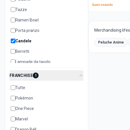
Quasi esaurito
Tazze
Ramen Bowl
Merchandising lifest
Porta pranzo
Candele
Peluche Anime
Berretti
Lampade da tavolo
Cuscini
FRANCHISE
1
Teiere
Tutte
Biscottiere
Pokémon
Set oggetti
One Piece
Quaderni e notebook
Marvel
Dragon Ball