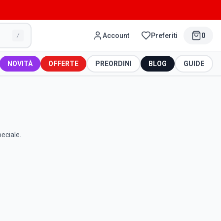
Account
Preferiti
0
/
NOVITÀ
OFFERTE
PREORDINI
BLOG
GUIDE
peciale.