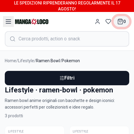
LE SPEDIZIONI RIPRENDERANNO REGOLARMENTE IL 17
AGOSTO!
0
Home
/
Lifestyle
/
Ramen Bowl
/
Pokemon
Filtri
Lifestyle · ramen-bowl · pokemon
Ramen bowl anime originali con bacchette e design iconici:
accessori perfetti per collezionisti e idee regalo.
3
prodotti
LIFESTYLE
ULTIME
LIFESTYLE
ULTIME