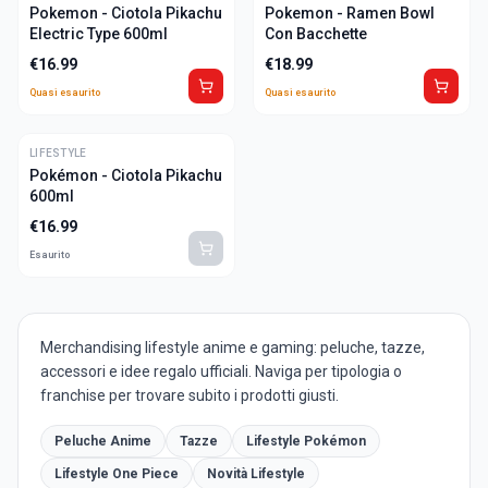
Pokemon - Ciotola Pikachu
Pokemon - Ramen Bowl
Electric Type 600ml
Con Bacchette
€
16.99
€
18.99
Quasi esaurito
Quasi esaurito
LIFESTYLE
Pokémon - Ciotola Pikachu
600ml
€
16.99
Esaurito
Merchandising lifestyle anime e gaming: peluche, tazze,
accessori e idee regalo ufficiali. Naviga per tipologia o
franchise per trovare subito i prodotti giusti.
Peluche Anime
Tazze
Lifestyle Pokémon
Lifestyle One Piece
Novità Lifestyle