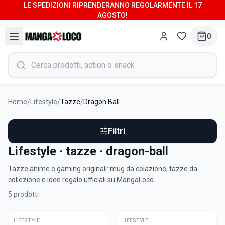
LE SPEDIZIONI RIPRENDERANNO REGOLARMENTE IL 17
AGOSTO!
0
Home
/
Lifestyle
/
Tazze
/
Dragon Ball
Filtri
Lifestyle · tazze · dragon-ball
Tazze anime e gaming originali: mug da colazione, tazze da
collezione e idee regalo ufficiali su MangaLoco.
5
prodotti
LIFESTYLE
ULTIME
LIFESTYLE
ULTIME