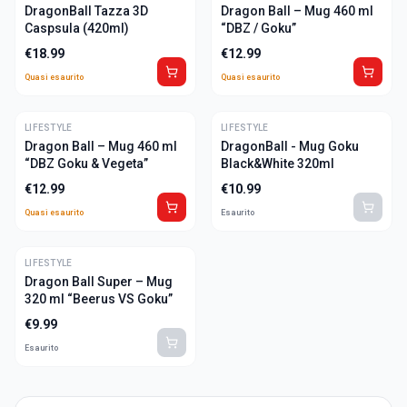
DragonBall Tazza 3D
Dragon Ball – Mug 460 ml
Caspsula (420ml)
“DBZ / Goku”
€
18.99
€
12.99
Quasi esaurito
Quasi esaurito
LIFESTYLE
ULTIME
LIFESTYLE
Dragon Ball – Mug 460 ml
DragonBall - Mug Goku
“DBZ Goku & Vegeta”
Black&White 320ml
€
12.99
€
10.99
Quasi esaurito
Esaurito
LIFESTYLE
Dragon Ball Super – Mug
320 ml “Beerus VS Goku”
€
9.99
Esaurito