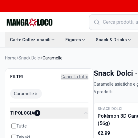
Carte Collezionabili
Figures
Snack & Drinks
Home
/
Snack Dolci
/
Caramelle
Snack Dolci 
FILTRI
Cancella tutto
Caramelle asiatiche e g
5
prodotti
Caramelle
SNACK DOLCI
TIPOLOGIA
1
Pokèmon 3D Cand
(56g)
Tutte
€
2.99
Taiyaki