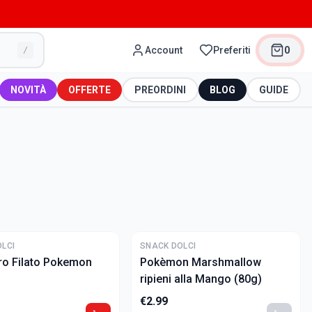
Account
Preferiti
0
/
NOVITÀ
OFFERTE
PREORDINI
BLOG
GUIDE
LCI
SNACK DOLCI
o Filato Pokemon
Pokèmon Marshmallow
ripieni alla Mango (80g)
€
2.99