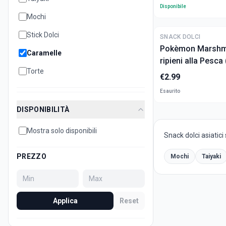
Disponibile
Mochi
Stick Dolci
SNACK DOLCI
Pokèmon Marshm
Caramelle
ripieni alla Pesca
Torte
€
2.99
Esaurito
DISPONIBILITÀ
Mostra solo disponibili
Snack dolci asiatici 
PREZZO
Mochi
Taiyaki
Applica
Reset