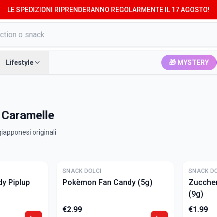
LE SPEDIZIONI RIPRENDERANNO REGOLARMENTE IL 17 AGOSTO!
Lifestyle
🎁 MYSTERY
· Caramelle
iapponesi originali
SNACK DOLCI
SNACK DO
y Piplup
Pokèmon Fan Candy (5g)
Zuccher
(9g)
€
2.99
€
1.99