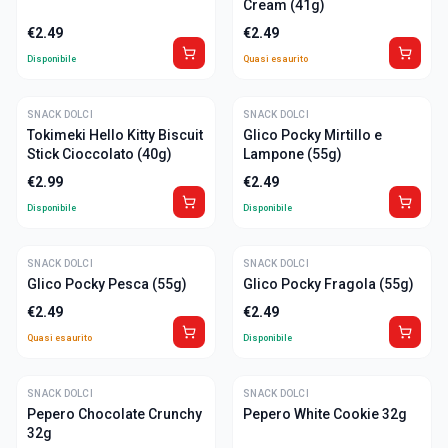
Cream (41g)
€
2.49
€
2.49
Disponibile
Quasi esaurito
SNACK DOLCI
SNACK DOLCI
Tokimeki Hello Kitty Biscuit
Glico Pocky Mirtillo e
Stick Cioccolato (40g)
Lampone (55g)
€
2.99
€
2.49
Disponibile
Disponibile
SNACK DOLCI
ULTIME
SNACK DOLCI
Glico Pocky Pesca (55g)
Glico Pocky Fragola (55g)
€
2.49
€
2.49
Quasi esaurito
Disponibile
SNACK DOLCI
SNACK DOLCI
Pepero Chocolate Crunchy
Pepero White Cookie 32g
32g