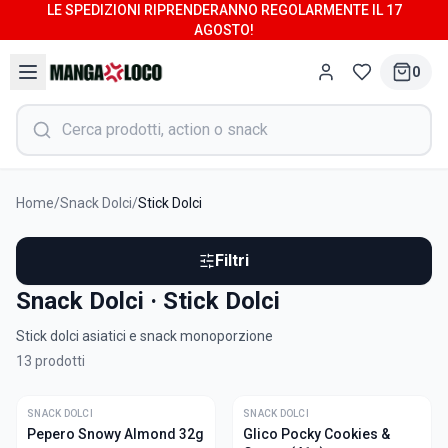
LE SPEDIZIONI RIPRENDERANNO REGOLARMENTE IL 17
AGOSTO!
0
Home
/
Snack Dolci
/
Stick Dolci
Filtri
Snack Dolci · Stick Dolci
Stick dolci asiatici e snack monoporzione
13
prodotti
SNACK DOLCI
SNACK DOLCI
ULTIME
Pepero Snowy Almond 32g
Glico Pocky Cookies &