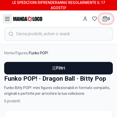
LE SPEDIZIONI RIPRENDERANNO REGOLARMENTE IL 17
AGOSTO!
0
Home
/
Figures
/
Funko POP!
Filtri
Funko POP! · Dragon Ball · Bitty Pop
Funko Bitty POP!: mini figures collezionabili in formato compatto,
originali e perfette per arricchire la tua collezione.
0
prodotti