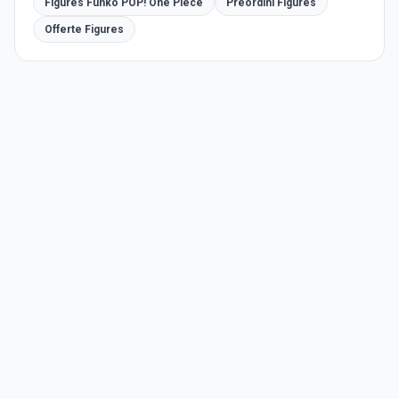
Figures Funko POP! One Piece
Preordini Figures
Offerte Figures