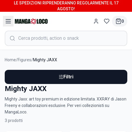
LE SPEDIZIONI RIPRENDERANNO REGOLARMENTE IL 17
AGOSTO!
0
Home
/
Figures
/
Mighty JAXX
Filtri
Mighty JAXX
Mighty Jaxx: art toy premium in edizione limitata. XXRAY di Jason
Freeny e collaborazioni esclusive. Per veri collezionisti su
MangaLoco.
3
prodotti