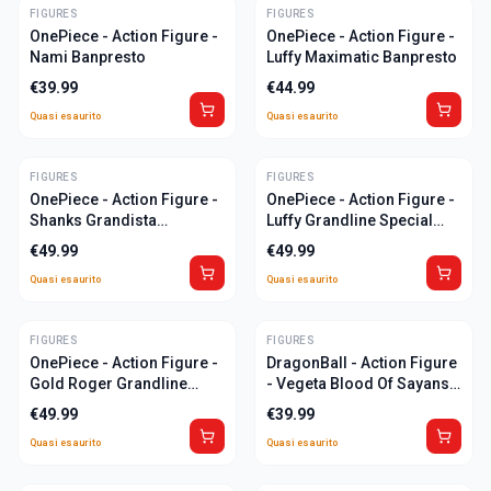
FIGURES
ULTIME
FIGURES
ULTIME
OnePiece - Action Figure -
OnePiece - Action Figure -
Nami Banpresto
Luffy Maximatic Banpresto
€
39.99
€
44.99
Quasi esaurito
Quasi esaurito
FIGURES
ULTIME
FIGURES
ULTIME
OnePiece - Action Figure -
OnePiece - Action Figure -
Shanks Grandista
Luffy Grandline Special
Banpresto
Series Banpresto
€
49.99
€
49.99
Quasi esaurito
Quasi esaurito
FIGURES
ULTIME
FIGURES
ULTIME
OnePiece - Action Figure -
DragonBall - Action Figure
Gold Roger Grandline
- Vegeta Blood Of Sayans
Special Series Banpresto
Banpresto
€
49.99
€
39.99
Quasi esaurito
Quasi esaurito