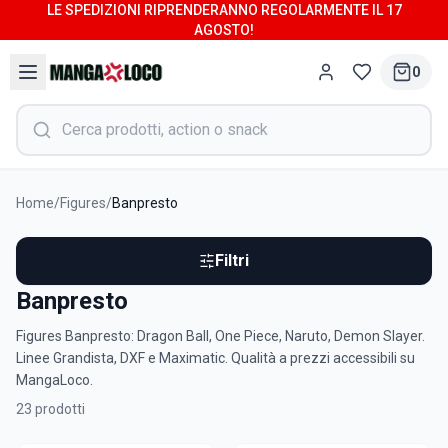
LE SPEDIZIONI RIPRENDERANNO REGOLARMENTE IL 17
AGOSTO!
0
Home
/
Figures
/
Banpresto
Filtri
Banpresto
Figures Banpresto: Dragon Ball, One Piece, Naruto, Demon Slayer.
Linee Grandista, DXF e Maximatic. Qualità a prezzi accessibili su
MangaLoco.
23
prodotti