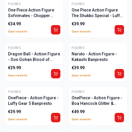
FIGURES
ULTIME
FIGURES
ULTIME
One Piece Action Figure
One Piece Action Figure
Sofvimates - Chopper
The Shukko Special - Luffy
Banpresto
Banpresto
€
34.99
€
39.99
Quasi esaurito
Quasi esaurito
FIGURES
ULTIME
FIGURES
ULTIME
Dragon Ball - Action Figure
Naruto - Action Figure -
- Son Gohan Blood of
Kakashi Banpresto
Saiyans Banpresto
€
39.99
€
39.99
Quasi esaurito
Quasi esaurito
FIGURES
ULTIME
FIGURES
ULTIME
OnePiece - Action Figure -
OnePiece - Action Figure -
Luffy Gear 5 Banpresto
Boa Hancock Glitter &
Glamorous Banpresto
€
39.99
€
49.99
Quasi esaurito
Quasi esaurito