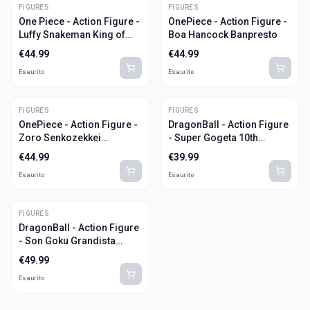
FIGURES
FIGURES
One Piece - Action Figure -
OnePiece - Action Figure -
Luffy Snakeman King of
Boa Hancock Banpresto
Artist Banpresto
€
44.99
€
44.99
Esaurito
Esaurito
FIGURES
FIGURES
OnePiece - Action Figure -
DragonBall - Action Figure
Zoro Senkozekkei
- Super Gogeta 10th
Banpresto
Anniversary Banpresto
€
44.99
€
39.99
Esaurito
Esaurito
FIGURES
DragonBall - Action Figure
- Son Goku Grandista
Banpresto
€
49.99
Esaurito