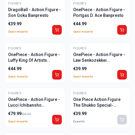
FIGURES
ULTIME
FIGURES
ULTIME
DragoBall - Action Figure -
OnePiece - Action Figure -
Son Goku Banpresto
Portgas D. Ace Banpresto
€
39.99
€
44.99
Quasi esaurito
Quasi esaurito
FIGURES
ULTIME
FIGURES
ULTIME
OnePiece - Action Figure -
OnePiece - Action Figure -
Luffy King Of Artists
Law Senkozekkei
Banpresto
Banpresto
€
44.99
€
39.99
Quasi esaurito
Quasi esaurito
FIGURES
-
20
%
FIGURES
OnePiece - Action Figure -
One Piece Action Figure
ULTIME
Lucci Ichibansho
The Shukko Special-
OFFERTA
Banpresto
Roronoa Zoro Banpresto
€
79.99
€
39.99
€
99.99
Quasi esaurito
Esaurito