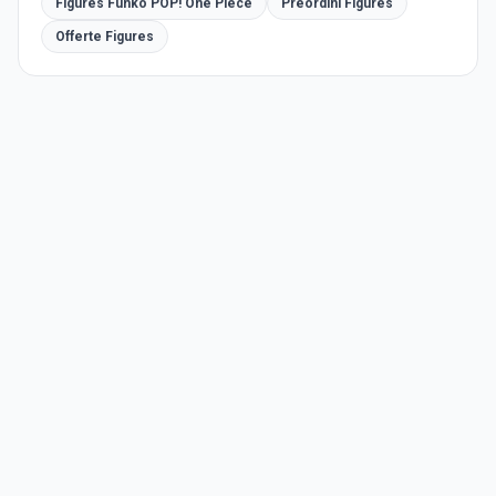
Figures Funko POP! One Piece
Preordini Figures
Offerte Figures