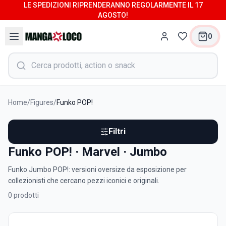
LE SPEDIZIONI RIPRENDERANNO REGOLARMENTE IL 17
AGOSTO!
0
Home
/
Figures
/
Funko POP!
Filtri
Funko POP! · Marvel · Jumbo
Funko Jumbo POP!: versioni oversize da esposizione per
collezionisti che cercano pezzi iconici e originali.
0
prodotti