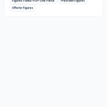
Figures Funko POP! One Piece
Preordini Figures
Offerte Figures