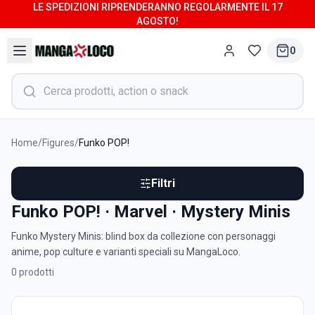
LE SPEDIZIONI RIPRENDERANNO REGOLARMENTE IL 17
AGOSTO!
0
Home
/
Figures
/
Funko POP!
Filtri
Funko POP! · Marvel · Mystery Minis
Funko Mystery Minis: blind box da collezione con personaggi
anime, pop culture e varianti speciali su MangaLoco.
0
prodotti