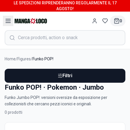
LE SPEDIZIONI RIPRENDERANNO REGOLARMENTE IL 17
AGOSTO!
0
Home
/
Figures
/
Funko POP!
Filtri
Funko POP! · Pokemon · Jumbo
Funko Jumbo POP!: versioni oversize da esposizione per
collezionisti che cercano pezzi iconici e originali.
0
prodotti