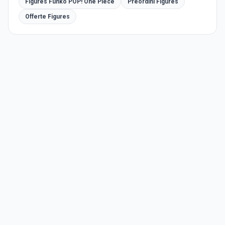
Figures Funko POP! One Piece
Preordini Figures
Offerte Figures