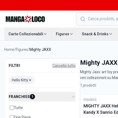
Carte Collezionabili
Figures
Snack & Drinks
Home
/
Figures
/
Mighty JAXX
Mighty JAXX ·
FILTRI
Cancella tutto
Mighty Jaxx: art toy pr
veri collezionisti su M
Hello Kitty
1
prodotti
FRANCHISE
1
FIGURES
MIGHTY JAXX Hello
Tutte
Kandy X Sanrio Ed
One Piece