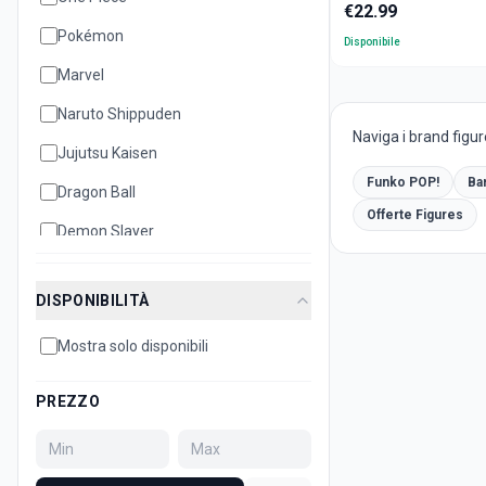
€
22.99
Pokémon
Disponibile
Marvel
Naruto Shippuden
Naviga i brand figur
Jujutsu Kaisen
Funko POP!
Ba
Dragon Ball
Offerte Figures
Demon Slayer
Bleach
DISPONIBILITÀ
Disney
Mostra solo disponibili
Hello Kitty
PREZZO