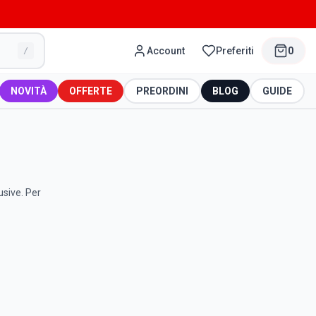
Account
Preferiti
0
/
NOVITÀ
OFFERTE
PREORDINI
BLOG
GUIDE
usive. Per