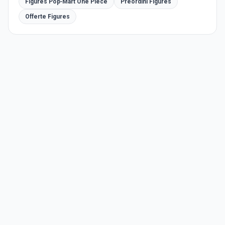
Figures Pop‑Mart One Piece
Preordini Figures
Offerte Figures