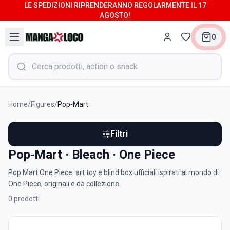
LE SPEDIZIONI RIPRENDERANNO REGOLARMENTE IL 17
AGOSTO!
0
Home
/
Figures
/
Pop‑Mart
Filtri
Pop‑Mart · Bleach · One Piece
Pop Mart One Piece: art toy e blind box ufficiali ispirati al mondo di
One Piece, originali e da collezione.
0
prodotti