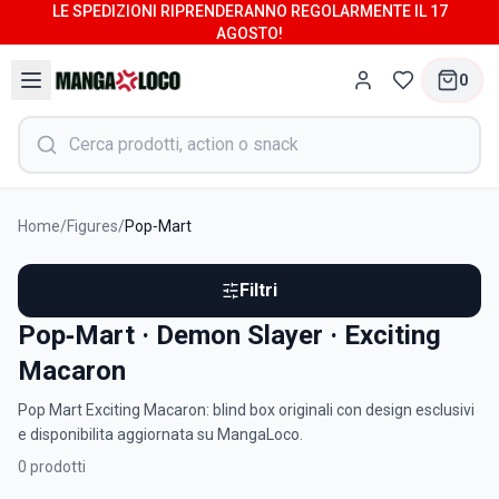
LE SPEDIZIONI RIPRENDERANNO REGOLARMENTE IL 17
AGOSTO!
0
Home
/
Figures
/
Pop‑Mart
Filtri
Pop‑Mart · Demon Slayer · Exciting
Macaron
Pop Mart Exciting Macaron: blind box originali con design esclusivi
e disponibilita aggiornata su MangaLoco.
0
prodotti