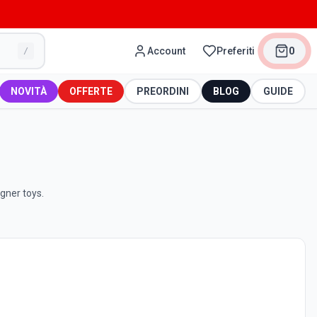
Account
Preferiti
0
/
NOVITÀ
OFFERTE
PREORDINI
BLOG
GUIDE
igner toys.