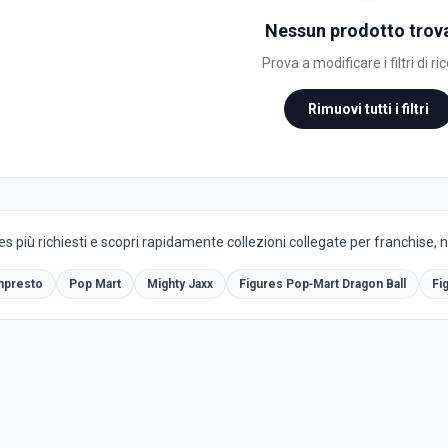
Nessun prodotto trov
Prova a modificare i filtri di ri
Rimuovi tutti i filtri
es più richiesti e scopri rapidamente collezioni collegate per franchise, 
npresto
Pop Mart
Mighty Jaxx
Figures Pop‑Mart Dragon Ball
Fi