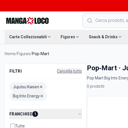
Carte Collezionabili
Figures
Snack & Drinks
Home
/
Figures
/
Pop‑Mart
Pop‑Mart · Ju
FILTRI
Cancella tutto
Pop Mart Big Into Energy
0
prodotti
Jujutsu Kaisen
Big Into Energy
FRANCHISE
1
Tutte