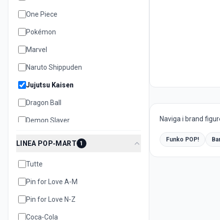
One Piece
Pokémon
Marvel
Naruto Shippuden
Jujutsu Kaisen
Dragon Ball
Naviga i brand figur
Demon Slayer
Bleach
Funko POP!
Ba
LINEA POP‑MART
1
Disney
Tutte
Hello Kitty
Pin for Love A‑M
Pin for Love N‑Z
Coca‑Cola