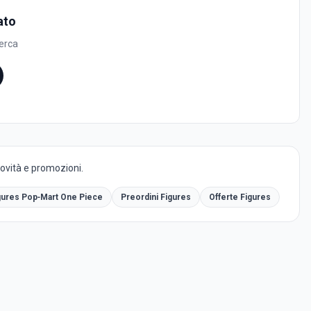
ato
cerca
novità e promozioni.
gures Pop‑Mart One Piece
Preordini Figures
Offerte Figures