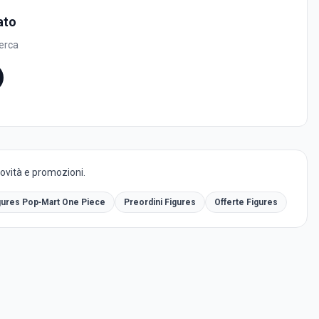
ato
cerca
novità e promozioni.
gures Pop‑Mart One Piece
Preordini Figures
Offerte Figures