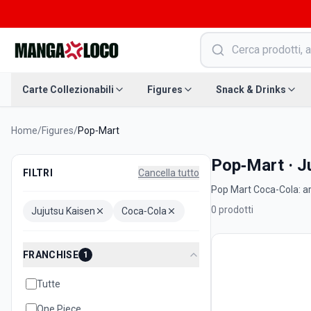
Carte Collezionabili
Figures
Snack & Drinks
Home
/
Figures
/
Pop‑Mart
Pop‑Mart · J
FILTRI
Cancella tutto
Pop Mart Coca-Cola: art 
0
prodotti
Jujutsu Kaisen
Coca‑Cola
FRANCHISE
1
Tutte
One Piece