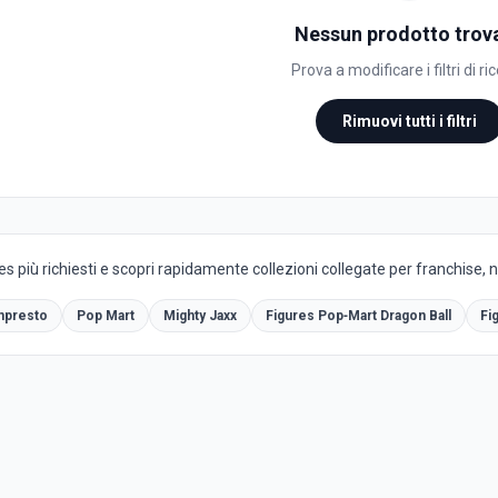
Nessun prodotto trov
Prova a modificare i filtri di ri
Rimuovi tutti i filtri
es più richiesti e scopri rapidamente collezioni collegate per franchise, 
npresto
Pop Mart
Mighty Jaxx
Figures Pop‑Mart Dragon Ball
Fi