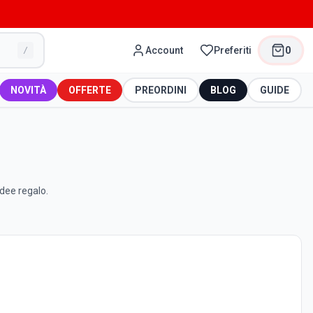
Account
Preferiti
0
/
NOVITÀ
OFFERTE
PREORDINI
BLOG
GUIDE
idee regalo.