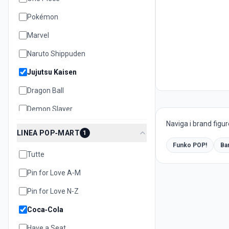
Pokémon
Marvel
Naruto Shippuden
Jujutsu Kaisen
Dragon Ball
Demon Slayer
Naviga i brand figur
Bleach
LINEA POP‑MART
1
Disney
Funko POP!
Ba
Tutte
Hello Kitty
Pin for Love A‑M
Pin for Love N‑Z
Coca‑Cola
Have a Seat