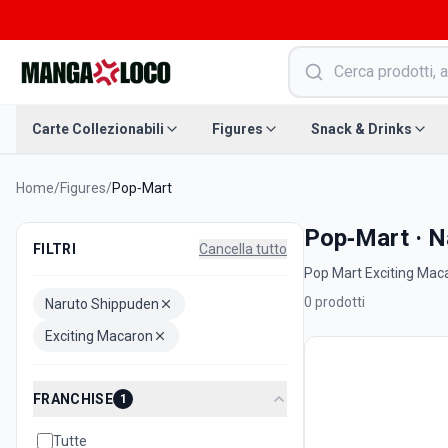
Carte Collezionabili
Figures
Snack & Drinks
Home
/
Figures
/
Pop‑Mart
Pop‑Mart · N
FILTRI
Cancella tutto
Pop Mart Exciting Macar
0
prodotti
Naruto Shippuden
Exciting Macaron
FRANCHISE
1
Tutte