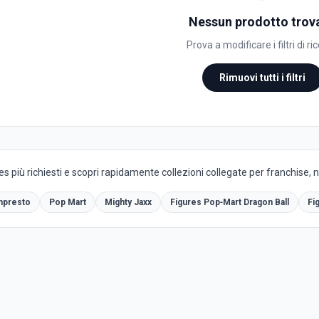
Nessun prodotto trov
Prova a modificare i filtri di ri
Rimuovi tutti i filtri
es più richiesti e scopri rapidamente collezioni collegate per franchise, 
npresto
Pop Mart
Mighty Jaxx
Figures Pop‑Mart Dragon Ball
Fi