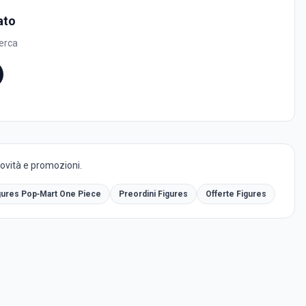
ato
cerca
novità e promozioni.
gures Pop‑Mart One Piece
Preordini Figures
Offerte Figures