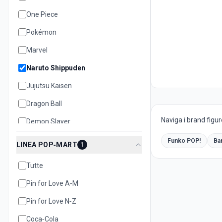
One Piece
Pokémon
Marvel
Naruto Shippuden
Jujutsu Kaisen
Dragon Ball
Naviga i brand figur
Demon Slayer
Bleach
Funko POP!
Ba
LINEA POP‑MART
1
Disney
Tutte
Hello Kitty
Pin for Love A‑M
Pin for Love N‑Z
Coca‑Cola