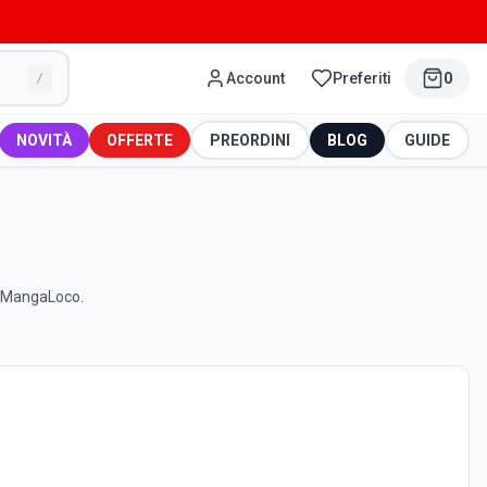
Account
Preferiti
0
/
NOVITÀ
OFFERTE
PREORDINI
BLOG
GUIDE
su MangaLoco.