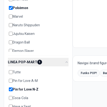
Pokémon
Marvel
Naruto Shippuden
Jujutsu Kaisen
Dragon Ball
Demon Slayer
Bleach
LINEA POP‑MART
1
Naviga i brand figur
Disney
Tutte
Funko POP!
Ba
Hello Kitty
Pin for Love A‑M
Pin for Love N‑Z
Coca‑Cola
Have a Seat