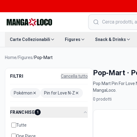
Carte Collezionabili
Figures
Snack & Drinks
Home
/
Figures
/
Pop‑Mart
Pop‑Mart · P
FILTRI
Cancella tutto
Pop Mart Pin For Love N-
MangaLoco.
Pokémon
Pin for Love N‑Z
0
prodotti
FRANCHISE
1
Tutte
One Piece