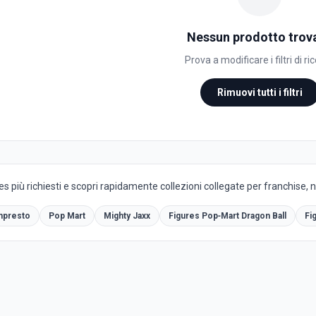
Nessun prodotto trov
Prova a modificare i filtri di ri
Rimuovi tutti i filtri
es più richiesti e scopri rapidamente collezioni collegate per franchise, 
npresto
Pop Mart
Mighty Jaxx
Figures Pop‑Mart Dragon Ball
Fi