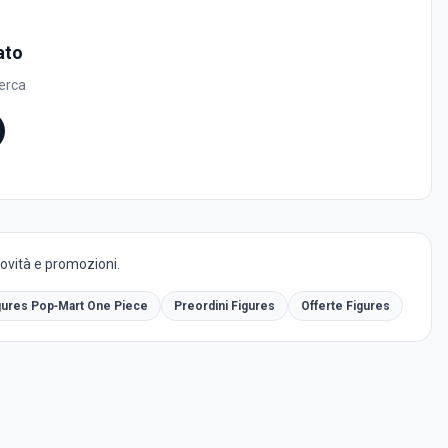
ato
cerca
novità e promozioni.
gures Pop‑Mart One Piece
Preordini Figures
Offerte Figures