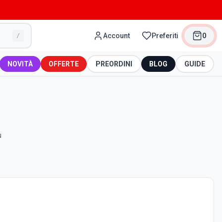
Account
Preferiti
0
/
NOVITÀ
OFFERTE
PREORDINI
BLOG
GUIDE
u