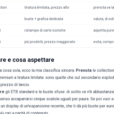
ction
tiratura limitata, prezzo alto
prenota se la
buste + grafica dedicata
valuta, di sol
t
ristampe di carte iconiche
aspetta pure 
i
più prodotti, prezzo maggiorato
evita, compra
re e cosa aspettare
a cosa sola, ecco la mia classifica sincera.
Prenota
le collectio
premium a tiratura limitata: sono quelle che sul secondario esplod
 prezzo di lancio.
are
gli ETB standard e le buste sfuse: di solito ce n'è abbastanza
senso accaparrarsi cinque scatole uguali per paura. Se poi vuoi s
o un
display
di un'espansione recente, che ti dà più buste per euro 
iù cari a parità di contenuto.