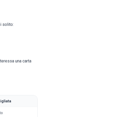
 solito:
nteressa una carta
gliata
to