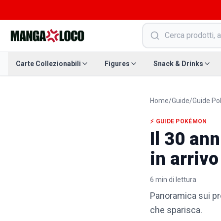
Carte Collezionabili
Figures
Snack & Drinks
Home
/
Guide
/
Guide P
⚡
GUIDE POKÉMON
Il 30 an
in arrivo
6
min di lettura
Panoramica sui pr
che sparisca.