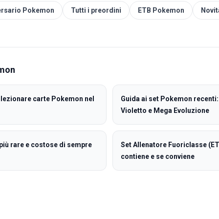
versario Pokemon
Tutti i preordini
ETB Pokemon
Novi
mon
llezionare carte Pokemon nel
Guida ai set Pokemon recenti: 
Violetto e Mega Evoluzione
iù rare e costose di sempre
Set Allenatore Fuoriclasse (
contiene e se conviene