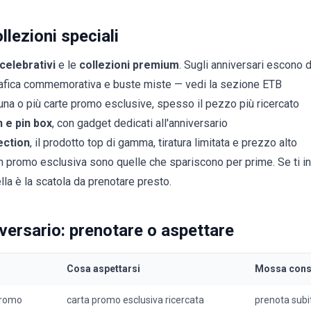
llezioni speciali
celebrativi
e le
collezioni premium
. Sugli anniversari escono di
afica commemorativa e buste miste — vedi la sezione
ETB
na o più carte promo esclusive, spesso il pezzo più ricercato
 e pin box
, con gadget dedicati all'anniversario
ection
, il prodotto top di gamma, tiratura limitata e prezzo alto
n promo esclusiva sono quelle che spariscono per prime. Se ti i
lla è la scatola da
prenotare
presto.
versario: prenotare o aspettare
Cosa aspettarsi
Mossa consi
promo
carta promo esclusiva ricercata
prenota subi