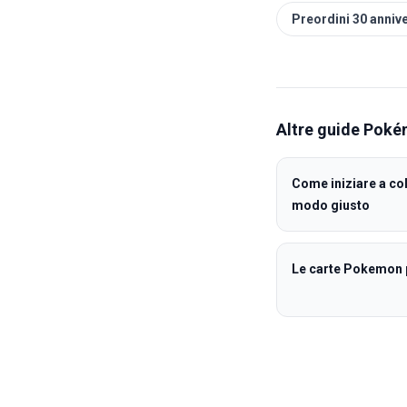
Preordini 30 anni
Altre guide
Poké
Come iniziare a co
modo giusto
Le carte Pokemon p