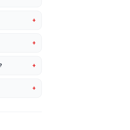
+
+
+
?
+