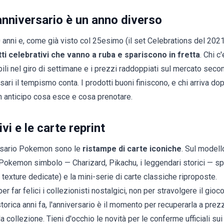
anniversario è un anno diverso
ni e, come già visto col 25esimo (il set Celebrations del 2021),
ti celebrativi che vanno a ruba e spariscono in fretta
. Chi c
ili nel giro di settimane e i prezzi raddoppiati sul mercato secon
sari il tempismo conta. I prodotti buoni finiscono, e chi arriva do
in anticipo cosa esce e cosa
prenotare
.
ivi e le carte reprint
ersario Pokemon sono le
ristampe di carte iconiche
. Sul modell
i Pokemon simbolo — Charizard, Pikachu, i leggendari storici — s
o, texture dedicate) e la mini-serie di carte classiche riproposte.
r far felici i collezionisti nostalgici, non per stravolgere il gioc
torica anni fa, l'anniversario è il momento per recuperarla a prez
 da collezione. Tieni d'occhio le
novità
per le conferme ufficiali sui