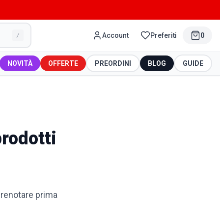
Account
Preferiti
0
/
NOVITÀ
OFFERTE
PREORDINI
BLOG
GUIDE
prodotti
prenotare prima