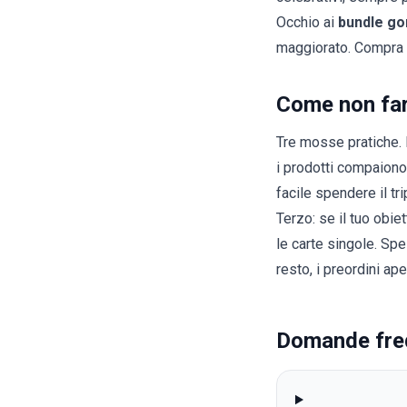
Occhio ai
bundle gon
maggiorato. Compra i
Come non far
Tre mosse pratiche.
i prodotti compaion
facile spendere il tr
Terzo: se il tuo obiet
le
carte singole
. Spe
resto, i
preordini
aper
Domande fre