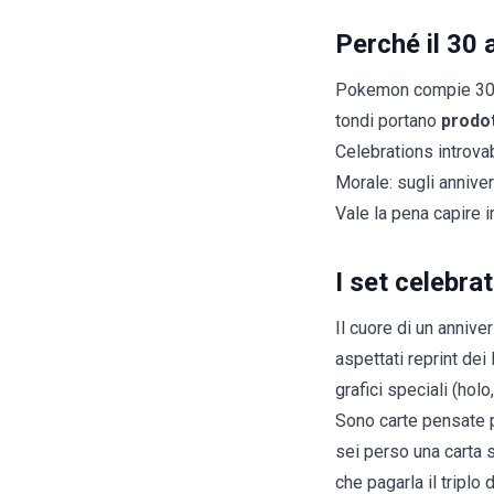
Perché il 30 
Pokemon compie 30 an
tondi portano
prodot
Celebrations introvab
Morale: sugli anniver
Vale la pena capire 
I set celebrat
Il cuore di un anniv
aspettati reprint de
grafici speciali (hol
Sono carte pensate pe
sei perso una carta s
che pagarla il triplo