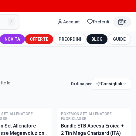
Account
Preferiti
0
/
NOVITÀ
OFFERTE
PREORDINI
BLOG
GUIDE
tte le
Ordina per
Consigliati
 SET ALLENATORE
POKEMON SET ALLENATORE
ASSE
FUORICLASSE
 Set Allenatore
Bundle ETB Ascesa Eroica +
asse Megaevoluzione
2 Tin Mega Charizard (ITA)