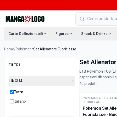
Carte Collezionabili
Figures
Snack & Drinks
Home
/
Pokémon
/
Set Allenatore Fuoriclasse
Set Allenator
FILTRI
ETB Pokémon TCG (Elite 
espansioni disponibili
LINGUA
40
prodotti
Tutte
POKEMON SET ALLEN
Italiano
FUORICLASSE
Pokemon Set Alle
Fuoriclasse - Bui