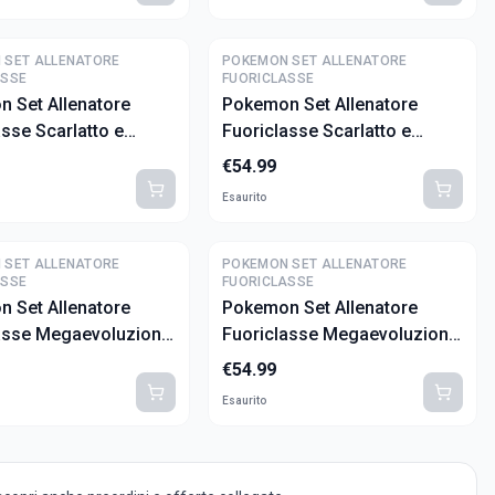
 SET ALLENATORE
POKEMON SET ALLENATORE
ASSE
FUORICLASSE
 Set Allenatore
Pokemon Set Allenatore
asse Scarlatto e
Fuoriclasse Scarlatto e
 - Rivali Predestinati
Violetto - Luce Nera (ITA)
€
54.99
Esaurito
 SET ALLENATORE
POKEMON SET ALLENATORE
ASSE
FUORICLASSE
 Set Allenatore
Pokemon Set Allenatore
asse Megaevoluzione
Fuoriclasse Megaevoluzione
 Lucario (ITA)
Fiamme Spettrali (ITA)
€
54.99
Esaurito