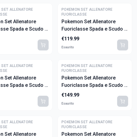
 SET ALLENATORE
POKEMON SET ALLENATORE
ASSE
FUORICLASSE
 Set Allenatore
Pokemon Set Allenatore
asse Spada e Scudo -
Fuoriclasse Spada e Scudo -
centi (ITA)
Lucentezza Siderale (ITA)
€
119.99
Esaurito
 SET ALLENATORE
POKEMON SET ALLENATORE
ASSE
FUORICLASSE
 Set Allenatore
Pokemon Set Allenatore
asse Spada e Scudo -
Fuoriclasse Spada e Scudo -
a Argentata (ITA)
Zenit Regale (ITA)
€
149.99
Esaurito
 SET ALLENATORE
POKEMON SET ALLENATORE
ASSE
FUORICLASSE
 Set Allenatore
Pokemon Set Allenatore