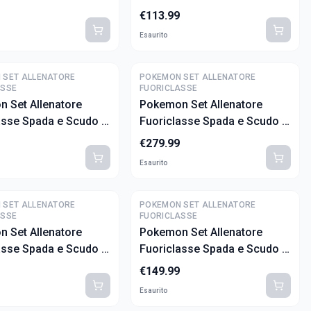
brio Perfetto (ITA)
€
113.99
Esaurito
 SET ALLENATORE
POKEMON SET ALLENATORE
ASSE
FUORICLASSE
 Set Allenatore
Pokemon Set Allenatore
asse Spada e Scudo -
Fuoriclasse Spada e Scudo -
ta (ITA)
Fragore Ribelle (ITA)
€
279.99
Esaurito
 SET ALLENATORE
POKEMON SET ALLENATORE
ASSE
FUORICLASSE
 Set Allenatore
Pokemon Set Allenatore
asse Spada e Scudo -
Fuoriclasse Spada e Scudo -
io Folgorante (ITA)
Destino Splendente (ITA)
€
149.99
Esaurito