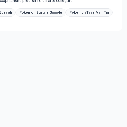
copri anche preordini e offerte collegate.
peciali
Pokémon Bustine Singole
Pokémon Tin e Mini-Tin