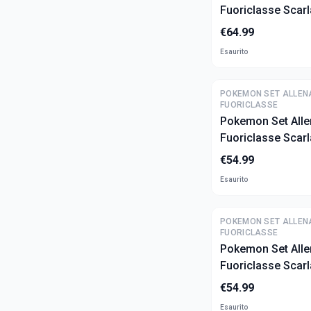
Fuoriclasse Scarl
Violetto - Koraido
€
64.99
Esaurito
POKEMON SET ALLEN
FUORICLASSE
Pokemon Set Alle
Fuoriclasse Scarl
Violetto - Parado
€
54.99
Temporale Lunar
Esaurito
(ITA)
POKEMON SET ALLEN
FUORICLASSE
Pokemon Set Alle
Fuoriclasse Scarl
Violetto - Cronof
€
54.99
Acquecrespe (ITA
Esaurito