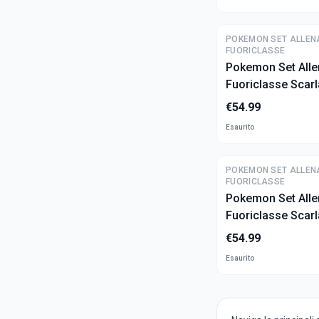
POKEMON SET ALLEN
FUORICLASSE
Pokemon Set Alle
Fuoriclasse Scarl
Violetto - Evoluzi
€
54.99
Prismatiche (ITA)
Esaurito
POKEMON SET ALLEN
FUORICLASSE
Pokemon Set Alle
Fuoriclasse Scarl
Violetto - Fuoco 
€
54.99
Esaurito