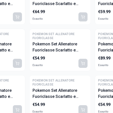
atto e
Fuoriclasse Scarlatto e
Fuoricl
n (ITA)
Violetto - Miraidon (ITA)
Violetto
€
64.99
€
59.99
(ITA)
Esaurito
Esaurito
ATORE
POKEMON SET ALLENATORE
POKEMON
FUORICLASSE
FUORICL
natore
Pokemon Set Allenatore
Pokemon
atto e
Fuoriclasse Scarlatto e
Fuoricl
sso
Violetto - Paradosso
Violetto
€
54.99
€
89.99
uggente
Temporale Eroeferreo (ITA)
(ITA)
Esaurito
Esaurito
ATORE
POKEMON SET ALLENATORE
POKEMON
FUORICLASSE
FUORICL
natore
Pokemon Set Allenatore
Pokemon
atto e
Fuoriclasse Scarlatto e
Fuoricl
orze
Violetto - Crepuscolo
Violett
€
54.99
€
54.99
)
Mascherato (ITA)
(ITA)
Esaurito
Esaurito