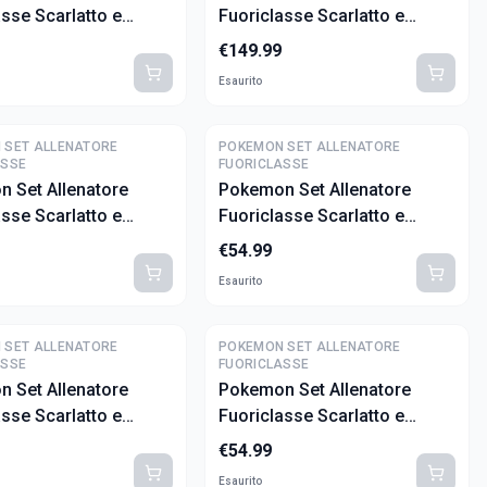
asse Scarlatto e
Fuoriclasse Scarlatto e
 - Evoluzioni A Paldea
Violetto - 151 (ITA)
€
149.99
Esaurito
 SET ALLENATORE
POKEMON SET ALLENATORE
ASSE
FUORICLASSE
 Set Allenatore
Pokemon Set Allenatore
asse Scarlatto e
Fuoriclasse Scarlatto e
 - Destino Di Paldea
Violetto - Cronoforze
€
54.99
Fogliaferrea (ITA)
Esaurito
 SET ALLENATORE
POKEMON SET ALLENATORE
ASSE
FUORICLASSE
 Set Allenatore
Pokemon Set Allenatore
asse Scarlatto e
Fuoriclasse Scarlatto e
o - Segreto Fiabesco
Violetto - Corona Astrale
€
54.99
(ITA)
Esaurito