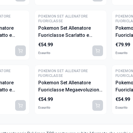
ATORE
POKEMON SET ALLENATORE
POKEMON
FUORICLASSE
FUORICL
natore
Pokemon Set Allenatore
Pokemon
atto e
Fuoriclasse Scarlatto e
Fuoricl
oni
Violetto - Avventure Insieme
Violetto
€
54.99
€
79.99
(ITA)
(ITA)
Esaurito
Esaurito
ATORE
POKEMON SET ALLENATORE
POKEMON
FUORICLASSE
FUORICL
natore
Pokemon Set Allenatore
Pokemon
atto e
Fuoriclasse Megaevoluzione
Fuoricl
Bianco (ITA)
- Mega Gardevoir (ITA)
- Mega
€
54.99
€
54.99
Esaurito
Esaurito