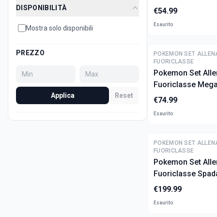
(ITA)
DISPONIBILITÀ
€
54.99
Esaurito
Mostra solo disponibili
PREZZO
POKEMON SET ALLEN
FUORICLASSE
Pokemon Set Alle
Fuoriclasse Meg
Applica
Reset
- Ascesa Eroica (
€
74.99
Esaurito
POKEMON SET ALLEN
FUORICLASSE
Pokemon Set Alle
Fuoriclasse Spad
Fiamme oscure (I
€
199.99
Esaurito