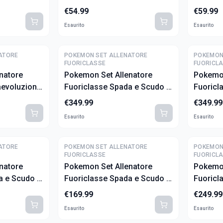
- Caos Nascente (ITA)
- Equili
€
54.99
€
59.99
Esaurito
Esaurito
ATORE
POKEMON SET ALLENATORE
POKEMON
FUORICLASSE
FUORICL
natore
Pokemon Set Allenatore
Pokemon
aevoluzione
Fuoriclasse Spada e Scudo -
Fuoricl
ITA)
Zacian (ITA)
Zamazen
€
349.99
€
349.99
Esaurito
Esaurito
ATORE
POKEMON SET ALLENATORE
POKEMON
FUORICLASSE
FUORICL
natore
Pokemon Set Allenatore
Pokemon
a e Scudo -
Fuoriclasse Spada e Scudo -
Fuoricl
TA)
Futuri Campioni (ITA)
Voltagg
€
169.99
€
249.99
Esaurito
Esaurito