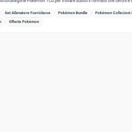
i sottocategorie Pokémon TCG per trovare subito il formato che cerchi e s
Set Allenatore Fuoriclasse
Pokémon Bundle
Pokémon Collezioni S
n
Offerte Pokémon