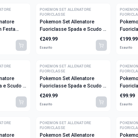
ATORE
POKEMON SET ALLENATORE
POKEMON
FUORICLASSE
FUORICL
natore
Pokemon Set Allenatore
Pokemon
n Festa
Fuoriclasse Spada e Scudo -
Fuoricl
Colpo Fusione (ITA)
Astri Lu
€
249.99
€
199.99
Esaurito
Esaurito
ATORE
POKEMON SET ALLENATORE
POKEMON
FUORICLASSE
FUORICL
natore
Pokemon Set Allenatore
Pokemon
a e Scudo -
Fuoriclasse Spada e Scudo -
Fuoricl
)
Origine Perduta (ITA)
Tempest
€
249.99
€
99.99
Esaurito
Esaurito
ATORE
POKEMON SET ALLENATORE
POKEMON
FUORICLASSE
FUORICL
natore
Pokemon Set Allenatore
Pokemon