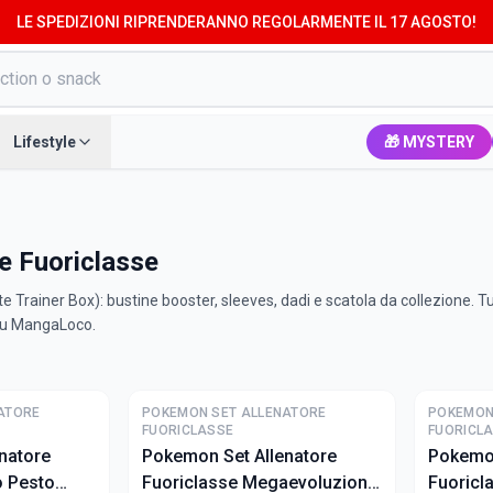
LE SPEDIZIONI RIPRENDERANNO REGOLARMENTE IL 17 AGOSTO!
Lifestyle
🎁 MYSTERY
e Fuoriclasse
Trainer Box): bustine booster, sleeves, dadi e scatola da collezione. Tu
 su MangaLoco.
ATORE
POKEMON SET ALLENATORE
POKEMON
FUORICLASSE
FUORICL
natore
Pokemon Set Allenatore
Pokemon
o Pesto
Fuoriclasse Megaevoluzione
Fuoricl