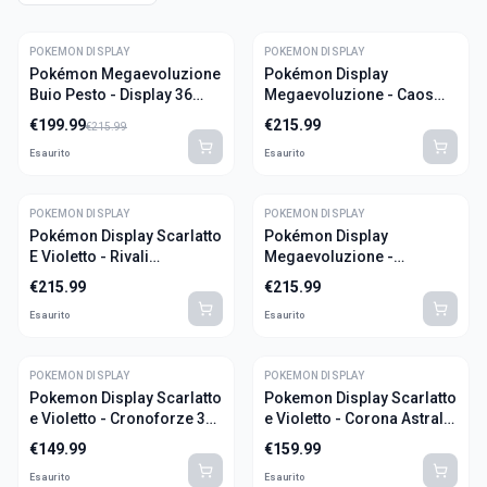
POKEMON DISPLAY
-
7
%
POKEMON DISPLAY
Pokémon Megaevoluzione
Pokémon Display
OFFERTA
Buio Pesto - Display 36
Megaevoluzione - Caos
Buste (ITA)
Nascente 36 Buste (ITA)
€
199.99
€
215.99
€
215.99
Esaurito
Esaurito
POKEMON DISPLAY
POKEMON DISPLAY
Pokémon Display Scarlatto
Pokémon Display
E Violetto - Rivali
Megaevoluzione -
Predestinati 36 Buste (ITA)
Equilibrio Perfetto 36
€
215.99
€
215.99
Buste (ITA)
Esaurito
Esaurito
POKEMON DISPLAY
POKEMON DISPLAY
Pokemon Display Scarlatto
Pokemon Display Scarlatto
e Violetto - Cronoforze 36
e Violetto - Corona Astrale
Buste (ITA)
36 Buste (ITA)
€
149.99
€
159.99
Esaurito
Esaurito