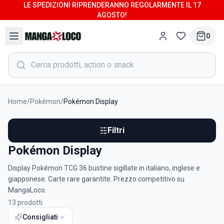
LE SPEDIZIONI RIPRENDERANNO REGOLARMENTE IL 17
AGOSTO!
0
Home
/
Pokémon
/
Pokémon Display
Filtri
Pokémon Display
Display Pokémon TCG 36 bustine sigillate in italiano, inglese e
giapponese. Carte rare garantite. Prezzo competitivo su
MangaLoco.
13
prodotti
Consigliati