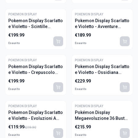
POKEMON DISPLAY
POKEMON DISPLAY
Pokemon Display Scarlatto
Pokemon Display Scarlatto
e Violetto - Scintille
e Violetto - Avventure
Folgoranti 36 Buste (ITA)
Insieme 36 Buste (ITA)
€
199.99
€
189.99
Esaurito
Esaurito
POKEMON DISPLAY
POKEMON DISPLAY
Pokemon Display Scarlatto
Pokemon Display Scarlatto
e Violetto - Crepuscolo
e Violetto - Ossidiana
Mascherato 36 Buste (ITA)
Infuocata 36 Buste (ITA)
€
199.99
€
229.99
Esaurito
Esaurito
POKEMON DISPLAY
-
45
%
POKEMON DISPLAY
Pokemon Display Scarlatto
Pokémon Display
OFFERTA
e Violetto - Evoluzioni A
Megaevoluzione 36 Buste
Paldea 36 Buste (ITA)
(ITA)
€
119.99
€
215.99
€
219.90
Esaurito
Esaurito