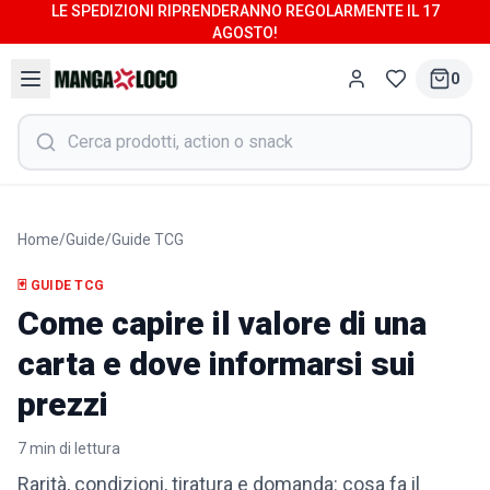
LE SPEDIZIONI RIPRENDERANNO REGOLARMENTE IL 17
AGOSTO!
0
Home
/
Guide
/
Guide TCG
🃏
GUIDE TCG
Come capire il valore di una
carta e dove informarsi sui
prezzi
7
min di lettura
Rarità, condizioni, tiratura e domanda: cosa fa il