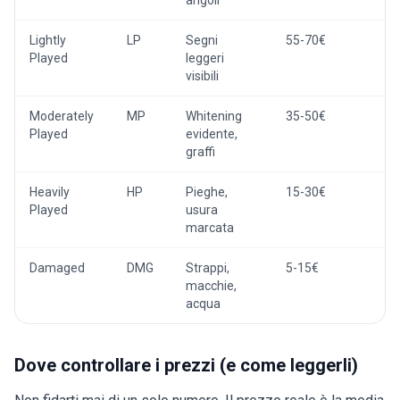
angoli
Lightly
LP
Segni
55-70€
Played
leggeri
visibili
Moderately
MP
Whitening
35-50€
Played
evidente,
graffi
Heavily
HP
Pieghe,
15-30€
Played
usura
marcata
Damaged
DMG
Strappi,
5-15€
macchie,
acqua
Dove controllare i prezzi (e come leggerli)