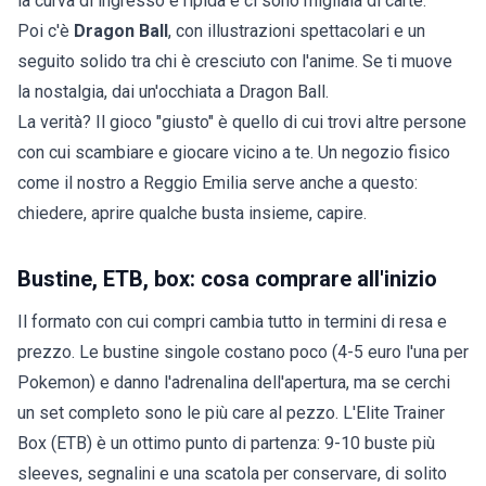
la curva di ingresso è ripida e ci sono migliaia di carte.
Poi c'è
Dragon Ball
, con illustrazioni spettacolari e un
seguito solido tra chi è cresciuto con l'anime. Se ti muove
la nostalgia, dai un'occhiata a
Dragon Ball
.
La verità? Il gioco "giusto" è quello di cui trovi altre persone
con cui scambiare e giocare vicino a te. Un negozio fisico
come il nostro a Reggio Emilia serve anche a questo:
chiedere, aprire qualche busta insieme, capire.
Bustine, ETB, box: cosa comprare all'inizio
Il formato con cui compri cambia tutto in termini di resa e
prezzo. Le
bustine singole
costano poco (4-5 euro l'una per
Pokemon) e danno l'adrenalina dell'apertura, ma se cerchi
un set completo sono le più care al pezzo. L'
Elite Trainer
Box
(ETB) è un ottimo punto di partenza: 9-10 buste più
sleeves, segnalini e una scatola per conservare, di solito