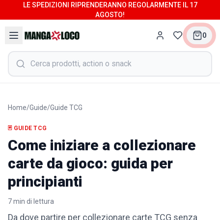
LE SPEDIZIONI RIPRENDERANNO REGOLARMENTE IL 17
AGOSTO!
0
Home
/
Guide
/
Guide TCG
🃏
GUIDE TCG
Come iniziare a collezionare
carte da gioco: guida per
principianti
7
min di lettura
Da dove partire per collezionare carte TCG senza