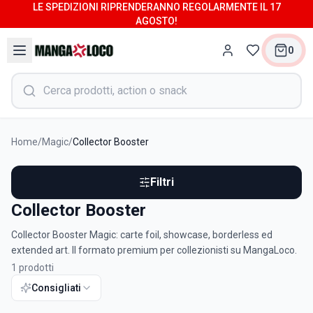
LE SPEDIZIONI RIPRENDERANNO REGOLARMENTE IL 17
AGOSTO!
0
Home
/
Magic
/
Collector Booster
Filtri
Collector Booster
Collector Booster Magic: carte foil, showcase, borderless ed
extended art. Il formato premium per collezionisti su MangaLoco.
1
prodotti
Consigliati