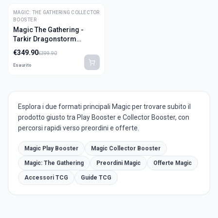
MAGIC: THE GATHERING COLLECTOR
-
13
%
BOOSTER
OFFERTA
Magic The Gathering -
Tarkir Dragonstorm
Collector Booster 12 Buste
€
349.90
€
399.90
(ENG)
Esaurito
Esplora i due formati principali Magic per trovare subito il
prodotto giusto tra Play Booster e Collector Booster, con
percorsi rapidi verso preordini e offerte.
Magic Play Booster
Magic Collector Booster
Magic: The Gathering
Preordini Magic
Offerte Magic
Accessori TCG
Guide TCG