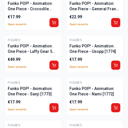
Funko POP! - Animation:
Funko POP! - Animation:
One Piece - Crocodile
One Piece - General Franky
[925]
[1776]
€
17.99
€
22.99
Quasi esaurito
Quasi esaurito
FIGURES
ULTIME
FIGURES
ULTIME
Funko POP! - Animation:
Funko POP! - Animation:
One Piece - Luffy Gear 5
One Piece - Usopp [1774]
[1607] - CHASE
€
49.99
€
17.99
Quasi esaurito
Quasi esaurito
FIGURES
ULTIME
FIGURES
ULTIME
Funko POP! - Animation:
Funko POP! - Animation:
One Piece - Sanji [1773]
One Piece - Nami [1772]
€
17.99
€
17.99
Quasi esaurito
Quasi esaurito
FIGURES
ULTIME
FIGURES
ULTIME