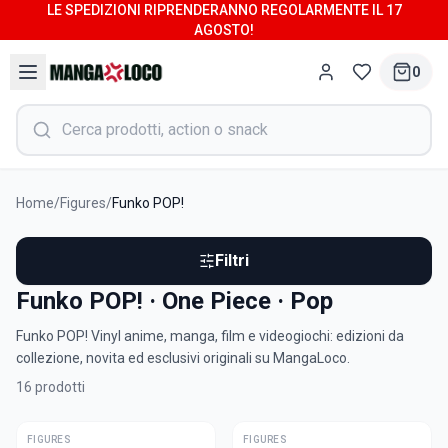
LE SPEDIZIONI RIPRENDERANNO REGOLARMENTE IL 17
AGOSTO!
0
Home
/
Figures
/
Funko POP!
Filtri
Funko POP! · One Piece · Pop
Funko POP! Vinyl anime, manga, film e videogiochi: edizioni da
collezione, novita ed esclusivi originali su MangaLoco.
16
prodotti
FIGURES
ULTIME
FIGURES
ULTIME