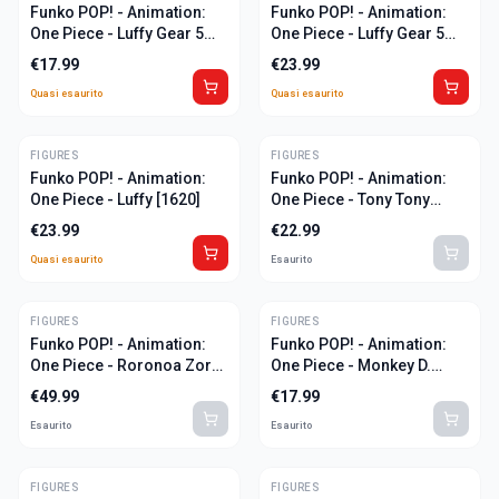
Funko POP! - Animation:
Funko POP! - Animation:
One Piece - Luffy Gear 5
One Piece - Luffy Gear 5
[1607]
Laughing Special [1621]
€
17.99
€
23.99
Quasi esaurito
Quasi esaurito
FIGURES
ULTIME
FIGURES
Funko POP! - Animation:
Funko POP! - Animation:
One Piece - Luffy [1620]
One Piece - Tony Tony
Chopper [1946]
€
23.99
€
22.99
Quasi esaurito
Esaurito
FIGURES
FIGURES
Funko POP! - Animation:
Funko POP! - Animation:
One Piece - Roronoa Zoro
One Piece - Monkey D.
[1775] - CHASE
Luffy [1771]
€
49.99
€
17.99
Esaurito
Esaurito
FIGURES
FIGURES