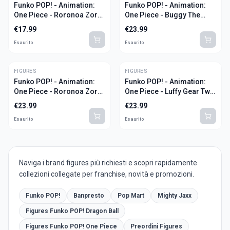
Funko POP! - Animation:
Funko POP! - Animation:
One Piece - Roronoa Zoro
One Piece - Buggy The
[1775]
Genius Jester [1778]
€
17.99
€
23.99
Esaurito
Esaurito
FIGURES
FIGURES
Funko POP! - Animation:
Funko POP! - Animation:
One Piece - Roronoa Zoro
One Piece - Luffy Gear Two
Glow In The Dark [1288]
[1269]
€
23.99
€
23.99
Esaurito
Esaurito
Naviga i brand figures più richiesti e scopri rapidamente
collezioni collegate per franchise, novità e promozioni.
Funko POP!
Banpresto
Pop Mart
Mighty Jaxx
Figures Funko POP! Dragon Ball
Figures Funko POP! One Piece
Preordini Figures