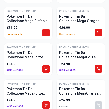
POKEMON TIN E MINI-TIN
ULTIME
POKEMON TIN E MINI-TIN
ULTIME
Pokemon Tin Da
Pokemon Tin Da
Collezione Mega Clefable
Collezione Mega Gengar
(ITA)
(ITA)
€
26.99
€
26.99
Quasi esaurito
Quasi esaurito
POKEMON TIN E MINI-TIN
POKEMON TIN E MINI-TIN
PREORDINE
PREORDINE
Pokemon Tin Da
Pokemon Tin Da
Collezione MegaForze
Collezione MegaForze
2026 - Mega Dragonite EX
2026 - Mega Darkrai EX
€
24.90
€
24.90
(ITA)
(ITA)
📅
30 set 2026
📅
30 set 2026
POKEMON TIN E MINI-TIN
POKEMON TIN E MINI-TIN
PREORDINE
Pokemon Tin Da
Pokemon Tin Da
Collezione MegaForze
Collezione MegaCharizard
2026 - Mega Zeraora EX
Y (ITA)
€
24.90
€
26.99
(ITA)
📅
30 set 2026
Esaurito