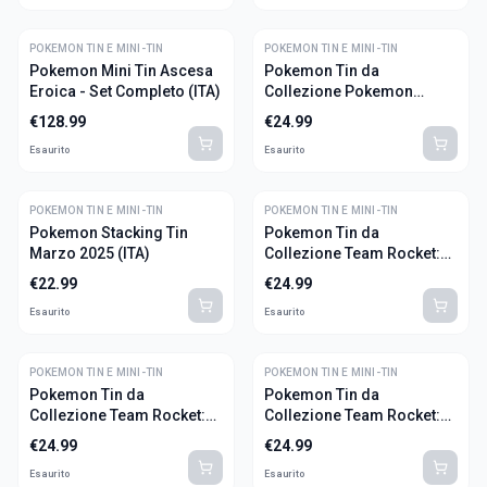
POKEMON TIN E MINI-TIN
POKEMON TIN E MINI-TIN
Pokemon Mini Tin Ascesa
Pokemon Tin da
Eroica - Set Completo (ITA)
Collezione Pokemon
Leggende Cerulee (ITA)
€
128.99
€
24.99
Esaurito
Esaurito
POKEMON TIN E MINI-TIN
POKEMON TIN E MINI-TIN
Pokemon Stacking Tin
Pokemon Tin da
Marzo 2025 (ITA)
Collezione Team Rocket:
Nidoking-Ex del Team
€
22.99
€
24.99
Rocket (ITA)
Esaurito
Esaurito
POKEMON TIN E MINI-TIN
POKEMON TIN E MINI-TIN
Pokemon Tin da
Pokemon Tin da
Collezione Team Rocket:
Collezione Team Rocket:
Mewtwo-Ex del Team
Persian-Ex del Team
€
24.99
€
24.99
Rocket (ITA)
Rocket (ITA)
Esaurito
Esaurito