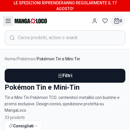
LE SPEDIZIONI RIPRENDERANNO REGOLARMENTE IL 17
AGOSTO!
0
Home
/
Pokémon
/
Pokémon Tin e Mini‑Tin
Filtri
Pokémon Tin e Mini‑Tin
Tin e Mini-Tin Pokémon TCG: contenitori metallici con bustine e
promo esclusive. Design iconici, spedizione protetta su
MangaLoco.
33
prodotti
Consigliati