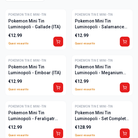
POKEMON TIN E MINI-TIN
ULTIME
POKEMON TIN E MINI-TIN
ULTIME
Pokemon Mini Tin
Pokemon Mini Tin
Luminopoli - Gallade (ITA)
Luminopoli - Salamance
(ITA)
€
12.99
€
12.99
Quasi esaurito
Quasi esaurito
POKEMON TIN E MINI-TIN
ULTIME
POKEMON TIN E MINI-TIN
ULTIME
Pokemon Mini Tin
Pokemon Mini Tin
Luminopoli - Emboar (ITA)
Luminopoli - Meganium
(ITA)
€
12.99
€
12.99
Quasi esaurito
Quasi esaurito
POKEMON TIN E MINI-TIN
ULTIME
POKEMON TIN E MINI-TIN
ULTIME
Pokemon Mini Tin
Pokemon Mini Tin
Luminopoli - Feraligatr
Luminopoli - Set Completo
(ITA)
(ITA)
€
12.99
€
128.99
Quasi esaurito
Quasi esaurito