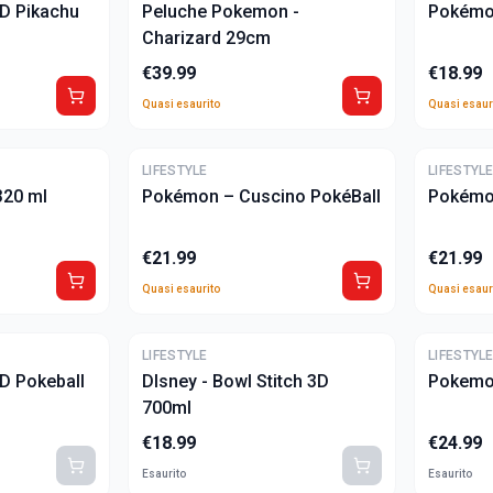
D Pikachu
Peluche Pokemon -
Pokémo
Charizard 29cm
€
39.99
€
18.99
Quasi esaurito
Quasi esaur
ULTIME
ULTIME
LIFESTYLE
LIFESTYL
20 ml
Pokémon – Cuscino PokéBall
Pokémon
€
21.99
€
21.99
Quasi esaurito
Quasi esaur
LIFESTYLE
LIFESTYL
D Pokeball
DIsney - Bowl Stitch 3D
Pokemon
700ml
€
18.99
€
24.99
Esaurito
Esaurito