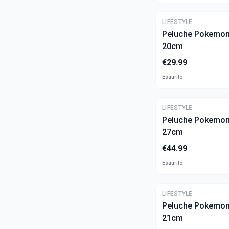
Harry Potter
LIFESTYLE
Sailor Moon
Peluche Pokemon 
20cm
Hunter x Hunter
€
29.99
Solo Leveling
Esaurito
Lilo & Stitch
LIFESTYLE
Peluche Pokemon 
27cm
€
44.99
Esaurito
LIFESTYLE
Peluche Pokemon 
21cm