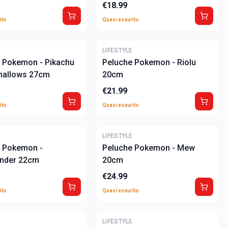
€
18.99
ito
Quasi esaurito
ULTIME
E
LIFESTYLE
 Pokemon - Pikachu
Peluche Pokemon - Riolu
mallows 27cm
20cm
€
21.99
ito
Quasi esaurito
ULTIME
E
LIFESTYLE
 Pokemon -
Peluche Pokemon - Mew
nder 22cm
20cm
€
24.99
ito
Quasi esaurito
ULTIME
E
LIFESTYLE