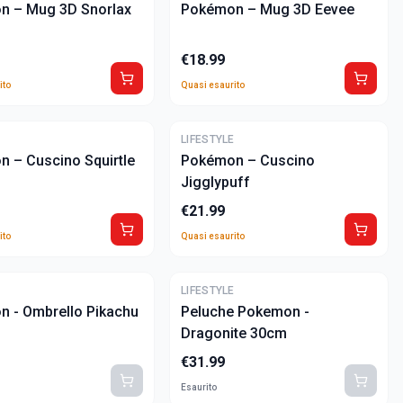
n – Mug 3D Snorlax
Pokémon – Mug 3D Eevee
€
18.99
ito
Quasi esaurito
ULTIME
E
LIFESTYLE
 – Cuscino Squirtle
Pokémon – Cuscino
Jigglypuff
€
21.99
ito
Quasi esaurito
E
LIFESTYLE
 - Ombrello Pikachu
Peluche Pokemon -
Dragonite 30cm
€
31.99
Esaurito