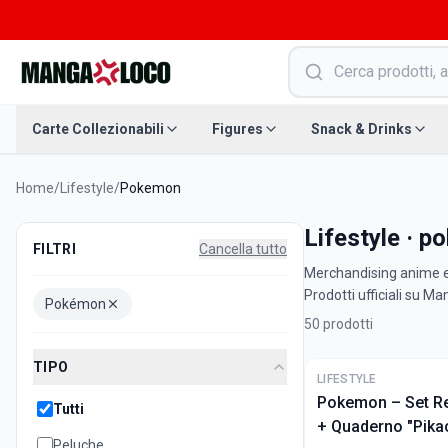
Carte Collezionabili
Figures
Snack & Drinks
Home
/
Lifestyle
/
Pokemon
Lifestyle · 
FILTRI
Cancella tutto
Merchandising anime e 
Prodotti ufficiali su M
Pokémon
50
prodotti
TIPO
ULTIME
LIFESTYLE
Pokemon – Set R
Tutti
+ Quaderno "Pika
Peluche