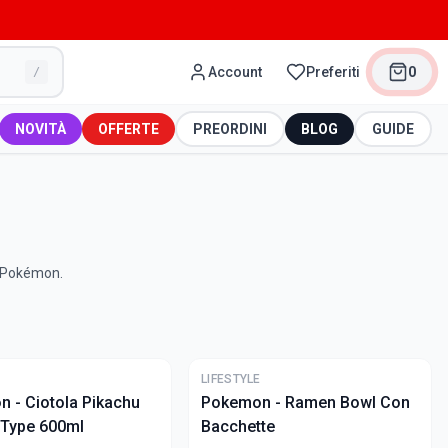
Account
Preferiti
0
/
NOVITÀ
OFFERTE
PREORDINI
BLOG
GUIDE
, Pokémon.
ULTIME
E
LIFESTYLE
 - Ciotola Pikachu
Pokemon - Ramen Bowl Con
c Type 600ml
Bacchette