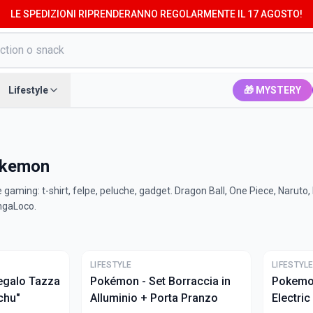
LE SPEDIZIONI RIPRENDERANNO REGOLARMENTE IL 17 AGOSTO!
Lifestyle
🎁 MYSTERY
pokemon
gaming: t-shirt, felpe, peluche, gadget. Dragon Ball, One Piece, Naruto
angaLoco.
ULTIME
ULTIME
LIFESTYLE
LIFESTYL
egalo Tazza
Pokémon - Set Borraccia in
Pokemon
chu"
Alluminio + Porta Pranzo
Electri