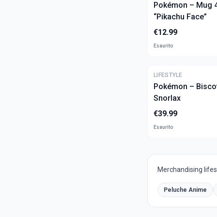
Pokémon – Mug 4
“Pikachu Face”
€
12.99
Esaurito
LIFESTYLE
Pokémon – Biscot
Snorlax
€
39.99
Esaurito
Merchandising lifest
Peluche Anime