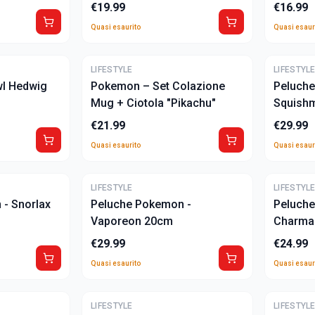
€
19.99
€
16.99
Quasi esaurito
Quasi esaur
ULTIME
ULTIME
LIFESTYLE
LIFESTYL
wl Hedwig
Pokemon – Set Colazione
Peluche
Mug + Ciotola "Pikachu"
Squish
€
21.99
€
29.99
Quasi esaurito
Quasi esaur
ULTIME
ULTIME
LIFESTYLE
LIFESTYL
- Snorlax
Peluche Pokemon -
Peluche
Vaporeon 20cm
Charma
€
29.99
€
24.99
Quasi esaurito
Quasi esaur
ULTIME
ULTIME
LIFESTYLE
LIFESTYL