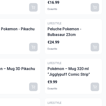
Ceramica
€
16.99
Esaurito
E
LIFESTYLE
 Pokemon - Pikachu
Peluche Pokemon -
Bulbasaur 23cm
€
24.99
Esaurito
E
LIFESTYLE
n – Mug 3D Pikachu
Pokémon – Mug 320 ml
“Jigglypuff Comic Strip”
€
9.99
Esaurito
E
LIFESTYLE