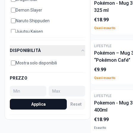
Pokémon - Mug 3
325 ml
Demon Slayer
€
18.99
Naruto Shippuden
Quasi esaurito
Jujutsu Kaisen
Disney
ULTIME
LIFESTYLE
DISPONIBILITÀ
Pokémon – Mug 3
Hello Kitty
“Pokémon Café”
Mostra solo disponibili
Bleach
€
9.99
Attack on Titan
PREZZO
Quasi esaurito
Dan Da Dan
Minecraft
LIFESTYLE
Pokemon - Mug 3
Applica
Reset
Sonic
400ml
Super Mario
€
18.99
Death Note
Esaurito