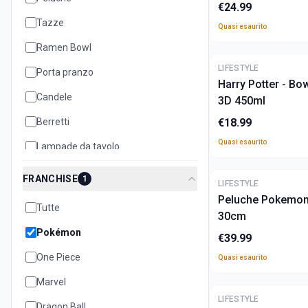
€
24.99
Tazze
Quasi esaurito
Ramen Bowl
ULTIME
LIFESTYLE
Porta pranzo
Harry Potter - Bo
Candele
3D 450ml
Berretti
€
18.99
Quasi esaurito
Lampade da tavolo
Cuscini
FRANCHISE
1
ULTIME
LIFESTYLE
Teiere
Peluche Pokemon 
Tutte
30cm
Biscottiere
Pokémon
€
39.99
Set oggetti
One Piece
Quasi esaurito
Quaderni e notebook
Marvel
ULTIME
LIFESTYLE
Dragon Ball